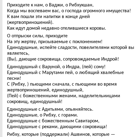
Приходите к нам, о Ваджи, о Рибхукшан,
Когда мы воспеваем вас, о господа огромного имущества!
К вам пошли эти напитки в конце дней
(жертвоприношений).
Как идут домой недавно отелившиеся коровы.
О отпрыски силы, приходите
На эту жертву, призываемые с поклонением!
Единодушные, испейте сладости, повелителями которой вы
являетесь,
(Вы), дающие сокровища, сопровождаемые Индрой!
Единодушный с Варуной, о Индра, (пей) сому!
Единодушный с Марутами пей, о любящий хвалебные
песни!
С (Рибху, ) пьющими сначала, с пьющими во время
жертвоприношений, единодушный,
(Пей) с божественными женами, наделительиицами
сокровищ, единодушный!
Единодушные с Адитьями, опьяняйтесь.
Единодушные, о Рибху, с горами.
Единодушные с божественным Савитаром,
Единодушные с реками, дающими сокровища!
Рибху, которые (поддержали) Ашвинов, которые —