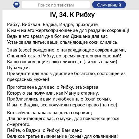
Случайный
IV, 34. К Рибху
Рибху, Вибхван, Ваджа, Индра, приходите
К нам на это жертвоприношение для раздачи сокровищ!
Ведь в это время дня богиня Дхишана для вас
Установила питье: ваши опьяняющие соки слились.
Зная (свое) рождение, о награждающие сокровищами,
Опьяняйтесь, о Рибху, во время жертвоприношений!
Ваши опьяняющие соки слились, с (лилась с вами)
Пурамдхи.
Приведите для нас в действие богатство, состоящее из
прекрасных мужей!
Приготовлена для вас, о Рибху, эта жертва.
Которую вы получили, как Ману в старину.
Приблизились к вам излюбленные (соки сомы),
И вы, о Ваджи, все получили первое право (на нее).
Вот сейчас началась раздача сокровищ
Для почитающего вас, о мужи, для поклоняющегося
смертного.
Пейте, о Ваджи, о Рибху! Вам дано
Великое третье выжимание (сомы) для опьянения!