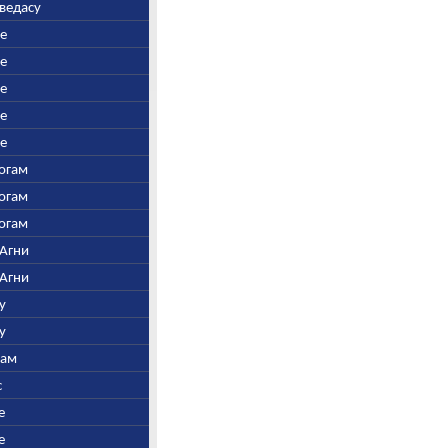
аведасу
ре
ре
ре
ре
ре
Богам
Богам
Богам
 Агни
 Агни
у
у
нам
с
е
е