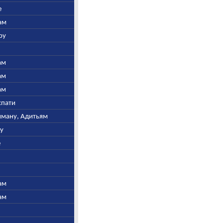
е
ам
ру
ам
ам
ам
спати
ьяману, Адитьям
ну
е
ам
ам