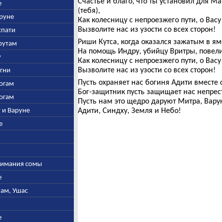
Счастье и благо, что ты установил для М
е
(тебя),
аруне
Как колесницу с непроезжего пути, о Вас
Вызволите нас из узости со всех сторон!
спати
Риши Кутса, когда оказался зажатым в ям
арутам
На помощь Индру, убийцу Вритры, повели
у
Как колесницу с непроезжего пути, о Вас
Вызволите нас из узости со всех сторон!
Агни
Пусть охраняет нас богиня Адити вместе 
богам
Бог-защитник пусть защищает нас непрес
богам
Пусть нам это щедро даруют Митра, Вару
у и Варуне
Адити, Синдху, Земля и Небо!
е
ыжимания сомы
е
нам, Ушас
е