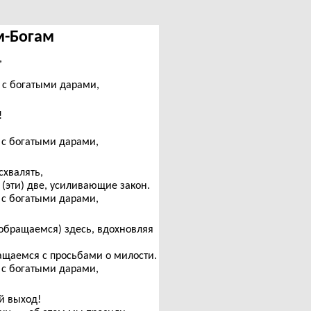
ем-Богам
,
у с богатыми дарами,
!
у с богатыми дарами,
схвалять,
 (эти) две, усиливающие закон.
у с богатыми дарами,
обращаемся) здесь, вдохновляя
щаемся с просьбами о милости.
у с богатыми дарами,
й выход!