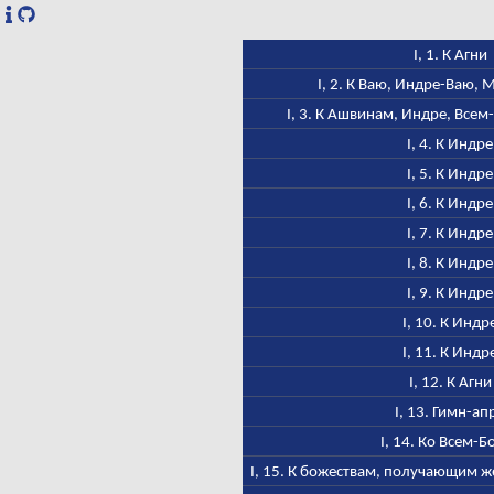
I, 1. К Агни
I, 2. К Ваю, Индре-Ваю,
I, 3. К Ашвинам, Индре, Всем
I, 4. К Индре
I, 5. К Индре
I, 6. К Индре
I, 7. К Индре
I, 8. К Индре
I, 9. К Индре
I, 10. К Индр
I, 11. К Индр
I, 12. К Агни
I, 13. Гимн-ап
I, 14. Ко Всем-Б
I, 15. К божествам, получающим ж