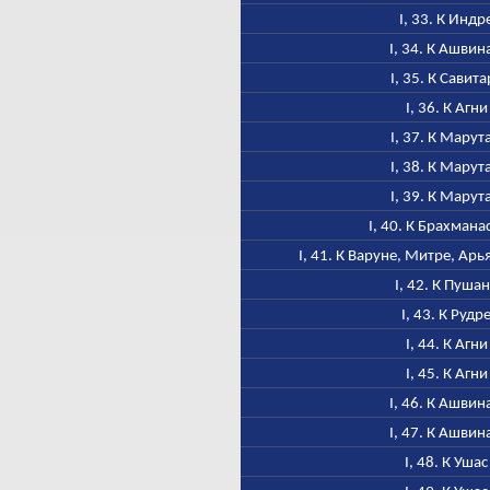
I, 33. К Индр
I, 34. К Ашвин
I, 35. К Савита
I, 36. К Агни
I, 37. К Марут
I, 38. К Марут
I, 39. К Марут
I, 40. К Брахмана
I, 41. К Варуне, Митре, Ар
I, 42. К Пуша
I, 43. К Рудр
I, 44. К Агни
I, 45. К Агни
I, 46. К Ашвин
I, 47. К Ашвин
I, 48. К Ушас