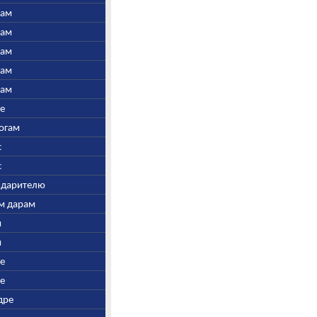
нам
нам
нам
нам
нам
ре
Богам
с
с
у дарителю
ым дарам
и
и
ре
ре
дре