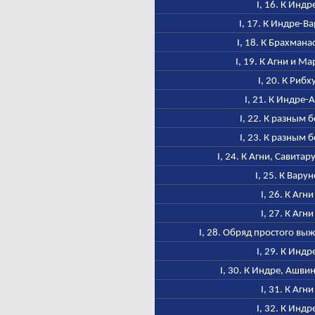
I, 16. К Индр
I, 17. К Индре-В
I, 18. К Брахмана
I, 19. К Агни и М
I, 20. К Рибх
I, 21. К Индре-
I, 22. К разным 
I, 23. К разным 
I, 24. К Агни, Савитар
I, 25. К Варун
I, 26. К Агни
I, 27. К Агни
I, 28. Обряд простого в
I, 29. К Индр
I, 30. К Индре, Ашви
I, 31. К Агни
I, 32. К Индр