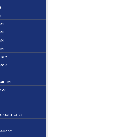
е
е
ам
ам
ам
ам
огам
огам
швинам
Соме
ю богатства
ванаре