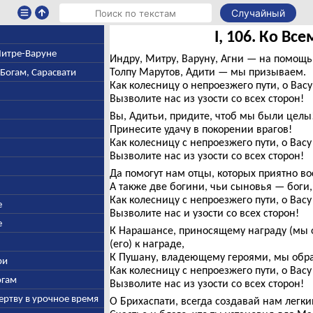
Случайный
I, 106. Ко Вс
 Митре-Варуне
Индру, Митру, Варуну, Агни — на помощь
Толпу Марутов, Адити — мы призываем.
-Богам, Сарасвати
Как колесницу о непроезжего пути, о Вас
Вызволите нас из узости со всех сторон!
Вы, Адитьи, придите, чтоб мы были целы
Принесите удачу в покорении врагов!
Как колесницу с непроезжего пути, о Вас
Вызволите нас из узости со всех сторон!
Да помогут нам отцы, которых приятно во
А также две богини, чьи сыновья — боги,
Как колесницу с непроезжего пути, о Вас
е
Вызволите нас и узости со всех сторон!
е
К Нарашансе, приносящему награду (мы 
(его) к награде,
К Пушану, владеющему героями, мы обра
ри
Как колесницу с непроезжего пути, о Вас
огам
Вызволите нас из узости со всех сторон!
ертву в урочное время
О Брихаспати, всегда создавай нам легки