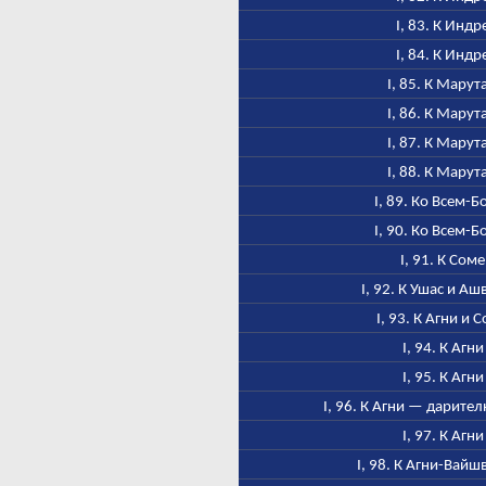
I, 83. К Индр
I, 84. К Индр
I, 85. К Марут
I, 86. К Марут
I, 87. К Марут
I, 88. К Марут
I, 89. Ко Всем-Б
I, 90. Ко Всем-Б
I, 91. К Соме
I, 92. К Ушас и А
I, 93. К Агни и 
I, 94. К Агни
I, 95. К Агни
I, 96. К Агни — дарител
I, 97. К Агни
I, 98. К Агни-Вайш