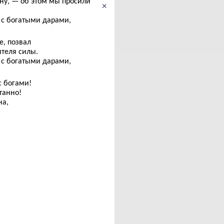
ану, — об этом мы просили
×
у с богатыми дарами,
е, позвал
теля силы.
у с богатыми дарами,
с богами!
танно!
на,