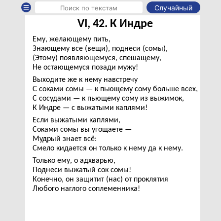
Случайный
VI, 42. К Индре
Ему, желающему пить,
Знающему все (вещи), поднеси (сомы),
(Этому) появляющемуся, спешащему,
Не остающемуся позади мужу!
Выходите же к нему навстречу
С соками сомы — к пьющему сому больше всех,
С сосудами — к пьющему сому из выжимок,
К Индре — с выжатыми каплями!
Если выжатыми каплями,
Соками сомы вы угощаете —
Мудрый знает всё:
Смело кидается он только к нему да к нему.
Только ему, о адхварью,
Поднеси выжатый сок сомы!
Конечно, он защитит (нас) от проклятия
Любого наглого соплеменника!