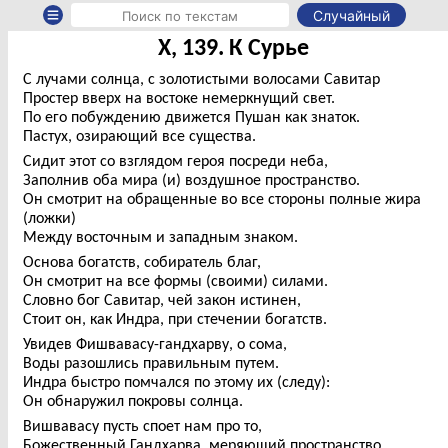
Случайный
X, 139. К Сурье
С лучами солнца, с золотистыми волосами Савитар
Простер вверх на востоке немеркнущий свет.
По его побуждению движется Пушан как знаток.
Пастух, озирающий все существа.
Сидит этот со взглядом героя посреди неба,
Заполнив оба мира (и) воздушное пространство.
Он смотрит на обращенные во все стороны полные жира
(ложки)
Между восточным и западным знаком.
Основа богатств, собиратель благ,
Он смотрит на все формы (своими) силами.
Словно бог Савитар, чей закон истинен,
Стоит он, как Индра, при стечении богатств.
Увидев Фишвавасу-гандхарву, о сома,
Воды разошлись правильным путем.
Индра быстро помчался по этому их (следу):
Он обнаружил покровы солнца.
Вишвавасу пусть споет нам про то,
Божественный Гандхарва, меряющий пространство,