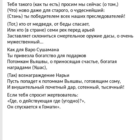
Тебя такого (как ты есть) просим мы сейчас (о том,)
(Что) ново даже для старого, о чудеснейший:
(Стань) ты победителем всех наших преследователей!
(Тот,) кто от медведя, от беды спасает,
Или кто (в стране) семи рек перед арьей
Заставляет склониться смертельное оружие дасы, о очень
мужественный...
Как для Варо Сушамана
Ты привезла богатство для подарков
Потомкам Вьяшвы, о приносящая счастье, богатая
наградами (Ушас),
(Так) вознаграждение Нарьи
Пусть попадет к потомкам Вьяшвы, готовящим сому,
И внушительный почетный дар, сотенный, тысячный!
Если тебя спросит жертвователь:
«Где, о действующая где (угодно)?»,
Он спускается к Гомати».