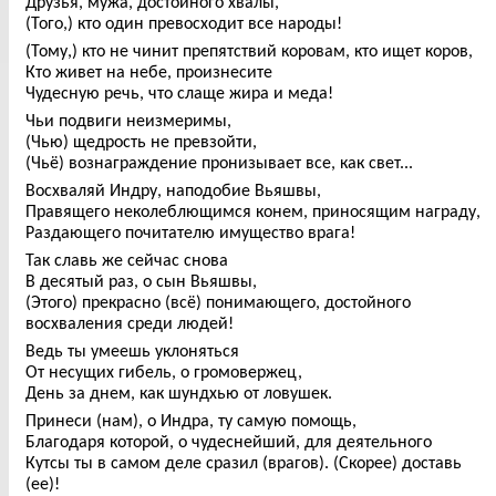
Друзья, мужа, достойного хвалы,
(Того,) кто один превосходит все народы!
(Тому,) кто не чинит препятствий коровам, кто ищет коров,
Кто живет на небе, произнесите
Чудесную речь, что слаще жира и меда!
Чьи подвиги неизмеримы,
(Чью) щедрость не превзойти,
(Чьё) вознаграждение пронизывает все, как свет...
Восхваляй Индру, наподобие Вьяшвы,
Правящего неколеблющимся конем, приносящим награду,
Раздающего почитателю имущество врага!
Так славь же сейчас снова
В десятый раз, о сын Вьяшвы,
(Этого) прекрасно (всё) понимающего, достойного
восхваления среди людей!
Ведь ты умеешь уклоняться
От несущих гибель, о громовержец,
День за днем, как шундхью от ловушек.
Принеси (нам), о Индра, ту самую помощь,
Благодаря которой, о чудеснейший, для деятельного
Кутсы ты в самом деле сразил (врагов). (Скорее) доставь
(ее)!