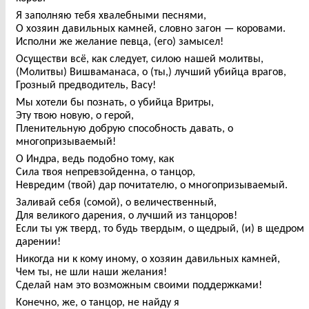
Я заполняю тебя хвалебными песнями,
О хозяин давильных камней, словно загон — коровами.
Исполни же желание певца, (его) замысел!
Осуществи всё, как следует, силою нашей молитвы,
(Молитвы) Вишваманаса, о (ты,) лучший убийца врагов,
Грозный предводитель, Васу!
Мы хотели бы познать, о убийца Вритры,
Эту твою новую, о герой,
Пленительную добрую способность давать, о
многопризываемый!
О Индра, ведь подобно тому, как
Сила твоя непревзойденна, о танцор,
Невредим (твой) дар почитателю, о многопризываемый.
Заливай себя (сомой), о величественный,
Для великого дарения, о лучший из танцоров!
Если ты уж тверд, то будь твердым, о щедрый, (и) в щедром
дарении!
Никогда ни к кому иному, о хозяин давильных камней,
Чем ты, не шли наши желания!
Сделай нам это возможным своими поддержками!
Конечно, же, о танцор, не найду я