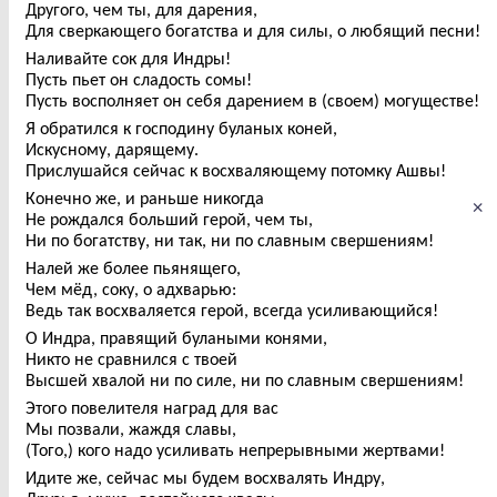
Другого, чем ты, для дарения,
Для сверкающего богатства и для силы, о любящий песни!
Наливайте сок для Индры!
Пусть пьет он сладость сомы!
Пусть восполняет он себя дарением в (своем) могуществе!
Я обратился к господину буланых коней,
Искусному, дарящему.
Прислушайся сейчас к восхваляющему потомку Ашвы!
Конечно же, и раньше никогда
×
Не рождался больший герой, чем ты,
Ни по богатству, ни так, ни по славным свершениям!
Налей же более пьянящего,
Чем мёд, соку, о адхварью:
Ведь так восхваляется герой, всегда усиливающийся!
О Индра, правящий булаными конями,
Никто не сравнился с твоей
Высшей хвалой ни по силе, ни по славным свершениям!
Этого повелителя наград для вас
Мы позвали, жаждя славы,
(Того,) кого надо усиливать непрерывными жертвами!
Идите же, сейчас мы будем восхвалять Индру,