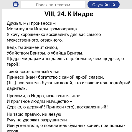
Случайный
VIII, 24. К Индре
Друзья, мы произносим
Молитву для Индры-громовержца.
Я хочу хорошенько восхвалить для вас самого
мужественного, отважного.
Ведь ты знаменит силой,
Убийством Вритры, о убийца Вритры.
Щедрыми дарами ты даешь еще больше, чем щедрые, о
герой!
Такой восхваленный у нас,
Принеси (нам) богатство с самой яркой славой,
(Ты,) повелитель буланых коней, кто исключительно добрый
даритель.
Проломи, о Индра, исключительное
И приятное людям имущество –
Дерзко, о дерзкий! Принеси (его), восхваленный!
Ни твою правую, ни левую
Руку не удержат разрушители
Или угнетатели, о повелитель буланых коней, при поисках
коров.