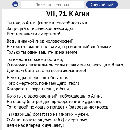
Случайный
VIII, 71. К Агни
Ты нас, о Агни, (своими) способностями
Защищай от всяческой невзгоды
И от ненависти смертного!
Ведь никакой гнев человеческий
Не имеет власти над вами, о рожденный любимым,
Только ты один защитник на земле.
Ты вместе со всеми богами,
О потомок питательной силы с пламенем, несущим благо,
Дай нам богатство из всего желанного!
Невзгоды не лишают богатства
Того смертного, почитающего (тебя),
Которого ты охраняешь, о Агни.
Кого ты, о вдохновенный, побуждаешь, о Агни,
На ставку (в игре) для приобретения мудрости,
Тот с твоей помощью придет к (завоеванию) коров.
Ты (даришь) богатство из многих мужей,
О Агни, почитающему (тебя) смертному
Веди нас вперед к лучшему!