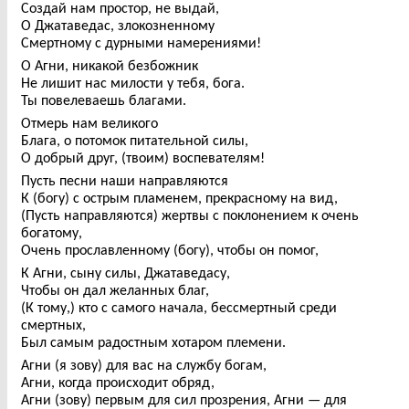
Создай нам простор, не выдай,
О Джатаведас, злокозненному
Смертному с дурными намерениями!
О Агни, никакой безбожник
Не лишит нас милости у тебя, бога.
Ты повелеваешь благами.
Отмерь нам великого
Блага, о потомок питательной силы,
О добрый друг, (твоим) воспевателям!
Пусть песни наши направляются
К (богу) с острым пламенем, прекрасному на вид,
(Пусть направляются) жертвы с поклонением к очень
богатому,
Очень прославленному (богу), чтобы он помог,
К Агни, сыну силы, Джатаведасу,
Чтобы он дал желанных благ,
(К тому,) кто с самого начала, бессмертный среди
смертных,
Был самым радостным хотаром племени.
Агни (я зову) для вас на службу богам,
Агни, когда происходит обряд,
Агни (зову) первым для сил прозрения, Агни — для