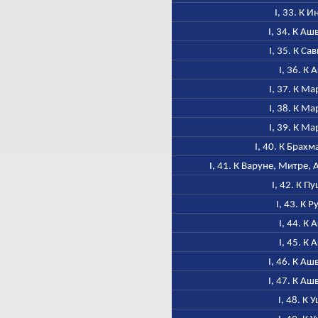
I, 33. К 
I, 34. К А
I, 35. К Са
I, 36. К 
I, 37. К М
I, 38. К М
I, 39. К М
I, 40. К Брах
I, 41. К Варуне, Митре,
I, 42. К П
I, 43. К Р
I, 44. К 
I, 45. К 
I, 46. К А
I, 47. К А
I, 48. К 