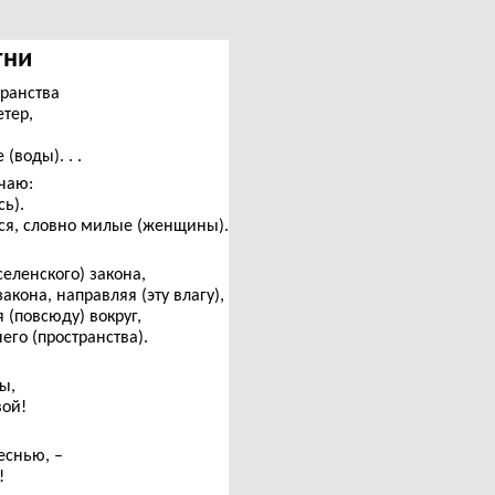
Агни
транства
тер,
(воды). . .
чаю:
ь).
я, словно милые (женщины).
селенского) закона,
кона, направляя (эту влагу),
 (повсюду) вокруг,
го (пространства).
ы,
вой!
еснью, –
!