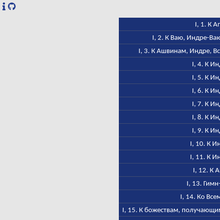
I, 1. К А
I, 2. К Ваю, Индре-В
I, 3. К Ашвинам, Индре, В
I, 4. К И
I, 5. К И
I, 6. К И
I, 7. К И
I, 8. К И
I, 9. К И
I, 10. К 
I, 11. К 
I, 12. К 
I, 13. Гим
I, 14. Ко Вс
I, 15. К божествам, получающи