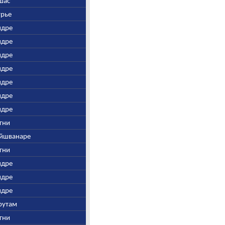
Ушас
урье
Индре
Индре
Индре
Индре
Индре
Индре
Индре
Агни
Вайшванаре
Агни
Индре
Индре
Индре
арутам
Агни