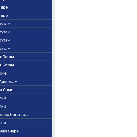
Индре
Индре
арутам
арутам
арутам
арутам
ем-Богам
ем-Богам
Соме
и Ашвинам
и и Соме
Агни
Агни
ителю богатства
Агни
Вайшванаре