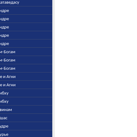
жатаведасу
Индре
Индре
Индре
Индре
Индре
ем-Богам
ем-Богам
ем-Богам
ре и Агни
ре и Агни
Рибху
Рибху
швинам
Ушас
Рудре
Сурье