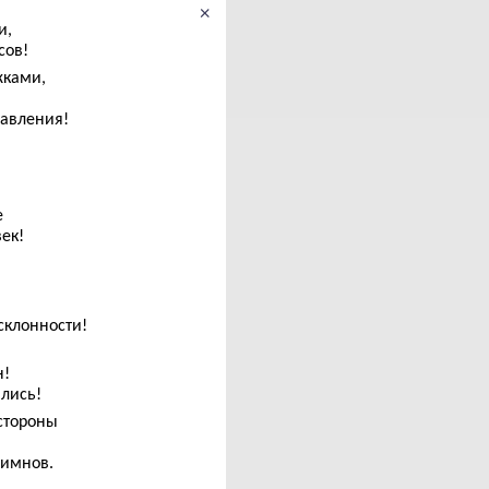
×
и,
сов!
жками,
лавления!
е
ек!
склонности!
н!
ились!
стороны
гимнов.