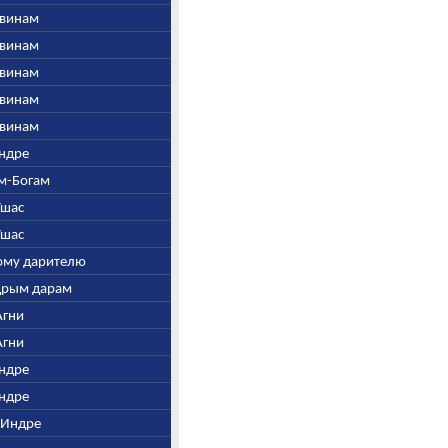
швинам
швинам
швинам
швинам
швинам
Индре
ем-Богам
Ушас
Ушас
рому дарителю
едрым дарам
Агни
Агни
Индре
Индре
н Индре