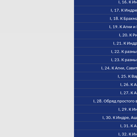
I, 16. К 
I, 17. К Индр
I, 18. К Брах
I, 19. К Агни 
I, 20. К Р
I, 21. К Инд
I, 22. К разн
I, 23. К разн
I, 24. К Агни, Сав
I, 25. К В
I, 26. К 
I, 27. К 
I, 28. Обряд простог
I, 29. К 
I, 30. К Индре, А
I, 31. К 
I, 32. К 