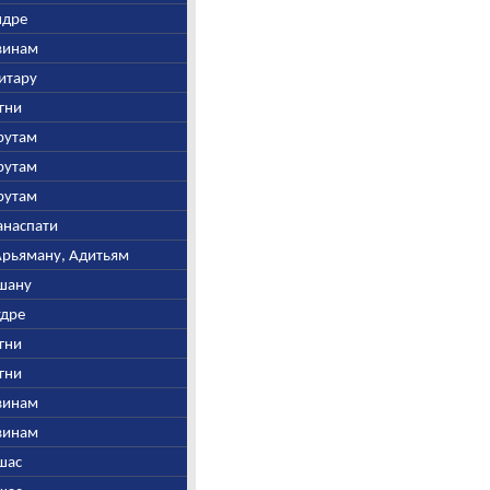
Индре
швинам
витару
Агни
арутам
арутам
арутам
манаспати
 Арьяману, Адитьям
ушану
удре
Агни
Агни
швинам
швинам
Ушас