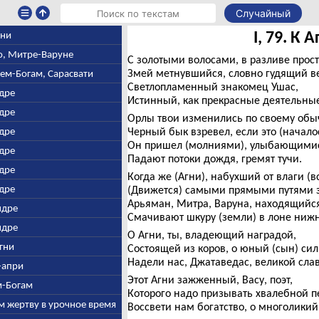
Случайный
I, 79. К 
гни
аю, Митре-Варуне
С золотыми волосами, в разливе прос
Змей метнувшийся, словно гудящий ве
сем-Богам, Сарасвати
Светлопламенный знакомец Ушас,
ндре
Истинный, как прекрасные деятельные 
ндре
Орлы твои изменились по своему обы
ндре
Черный бык взревел, если это (началос
Он пришел (молниями), улыбающимис
ндре
Падают потоки дождя, гремят тучи.
ндре
Когда же (Агни), набухший от влаги (в
ндре
(Движется) самыми прямыми путями за
Арьяман, Митра, Варуна, находящийся
Индре
Смачивают шкуру (земли) в лоне нижне
Индре
О Агни, ты, владеющий наградой,
Агни
Состоящей из коров, о юный (сын) сил
Надели нас, Джатаведас, великой сла
н-апри
Этот Агни зажженный, Васу, поэт,
ем-Богам
Которого надо призывать хвалебной п
м жертву в урочное время
Воссвети нам богатство, о многоликий