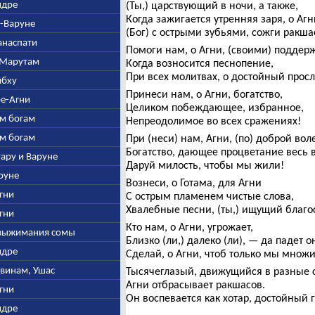
Индре
(Ты,) царствующий в ночи, а также,
Когда зажигается утренняя заря, о Агн
е-Варуне
(Бог) с острыми зубьями, сожги ракша
манаспати
Помоги нам, о Агни, (своими) поддер
и Марутам
Когда возносится песнопение,
При всех молитвах, о достойный прос
ибху
Принеси нам, о Агни, богатство,
ре-Агни
Целиком побеждающее, избранное,
ым богам
Непреодолимое во всех сражениях!
ым богам
При (неси) нам, Агни, (по) доброй вол
Богатство, дающее процветание весь в
итару и Варуне
Даруй милость, чтобы мы жили!
аруне
Вознеси, о Готама, для Агни
Агни
С острым пламенем чистые слова,
Хвалебные песни, (ты,) ищущий благо
Агни
Кто нам, о Агни, угрожает,
о выжимания сомы
Близко (ли,) далеко (ли), — да падет о
Индре
Сделай, о Агни, чтоб только мы множ
швинам, Ушас
Тысячеглазый, движущийся в разные 
Агни отбрасывает ракшасов.
Агни
Он воспевается как хотар, достойный 
Индре