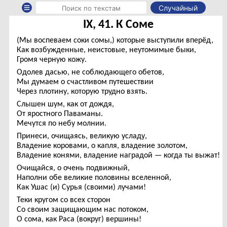
Случайный
IX, 41. К Соме
(Мы воспеваем соки сомы,) которые выступили вперёд,
Как возбужденные, неистовые, неутомимые быки,
Громя черную кожу.
Одолев дасью, не соблюдающего обетов,
Мы думаем о счастливом путешествии
Через плотину, которую трудно взять.
Слышен шум, как от дождя,
От яростного Паваманы.
Мечутся по небу молнии.
Принеси, очищаясь, великую усладу,
Владение коровами, о капля, владение золотом,
Владение конями, владение наградой — когда ты выжат!
Очищайся, о очень подвижный,
Наполни обе великие половины вселенной,
Как Ушас (и) Сурья (своими) лучами!
Теки кругом со всех сторон
Со своим защищающим нас потоком,
О сома, как Раса (вокруг) вершины!