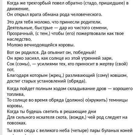
Когда же трехгорбый повел обратно (стадо, пришедшее) в
движение,
Он открыл врата обмана рода человеческого.
Это для тебя молоко, что принесли родители,
Деятельные, быстрые — дар из чистого семени,
Прозрачный, (с тем,) чтобы (его) пожертвовали как твое
наследство,
Молоко вечнодоящейся коровы.
Вот он родился. Да опьянит он, победный!
Он ярко засиял, как солнце из этой утренней зари,
Сок (сомы), — усилиями тех, кто приносит в жертву (свой)
пот,
Благодаря которым (жрец,) разливающий (сому) ковшом,
достиг старых установлений (обряда).
Когда пойдет полным ходом складывание дров — хорошего
топлива,
То солнце во время обряда (должно) о(кружить) темницы
коровы,
Когда ты будешь светить в решающие дни
Для сильного искателя скота, (вождя,) чей род следует на
повозках.
Ты взял сюда с великого неба (четыре) пары буланых коней