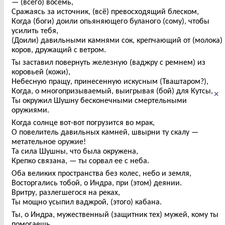
— (всего) восемь,
Сражаясь за источник, (всё) превосходящий блеском,
Когда (боги) доили опьяняющего буланого (сому), чтобы
усилить тебя,
(Доили) давильными камнями сок, крепчающий от (молока)
коров, дружащий с ветром.
Ты заставил повернуть железную (ваджру с ремнем) из
коровьей (кожи),
Небесную пращу, принесенную искусным (Тваштаром?),
Когда, о многопризываемый, выигрывая (бой) для Кутсы,
×
Ты окружил Шушну бесконечными смертельными
оружиями.
Когда солнце вот-вот погрузится во мрак,
О повелитель давильных камней, швырни ту скалу —
метательное оружие!
Та сила Шушны, что была окружена,
Крепко связана, — ты сорвал ее с неба.
Оба великих пространства без колес, небо и земля,
Восторгались тобой, о Индра, при (этом) деянии.
Вритру, разлегшегося на реках,
Ты мощно усыпил ваджрой, (этого) кабана.
Ты, о Индра, мужественный (защитник тех) мужей, кому ты
помогаешь,