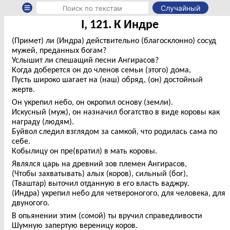
Случайный
I, 121. К Индре
(Примет) ли (Индра) действительно (благосклонно) сосуд
мужей, преданных богам?
Услышит ли спешащий песни Ангирасов?
Когда доберется он до членов семьи (этого) дома,
Пусть широко шагает на (наш) обряд, (он) достойный
жертв.
Он укрепил небо, он окропил основу (земли).
Искусный (муж), он назначил богатство в виде коровы как
награду (людям).
Буйвол следил взглядом за самкой, что родилась сама по
себе.
Кобылицу он пре(вратил) в мать коровы.
Являлся царь на древний зов племен Ангирасов,
(Чтобы захватывать) алых (коров), сильный (бог),
(Тваштар) выточил отданную в его власть ваджру.
(Индра) укрепил небо для четвероногого, для человека, для
двуногого.
В опьянении этим (сомой) ты вручил справедливости
Шумную запертую вереницу коров.