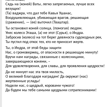
Сядь на (коней) Ваты, легко запрягаемых, лучше всех
везущих!
(Та) ваджра, что дал тебе Кавья Ушанас,
Воодушевляющая, убивающая врагов, решающая
(сражение), — (ее) выточил (Тваштар).
Ты остановил коней солнца, (помогая) людям.
Унес колесо Эташа, (а) не этот (Сурья), о Индра.
Забросив (колесо) на тот берег девяноста судоходных рек,
Ты пустил под откос тех, кто не приносит жертв.
Ты, о Индра, от этой беды защити
Нас, о громовержец, от опасности в решающую минуту!
Вручи нам награды, связанные с колесницами,
завершающиеся конями, –
Для удовлетворения, для славы, для проявления щедрости!
Да не минует нас эта твоя милость,
О великий благодаря наградам! Да окружат (нас)
жертвенные услады!
Надели нас, о щедрый, коровами чужого!
Да будем мы тебе самыми щедрыми сотрапезниками!