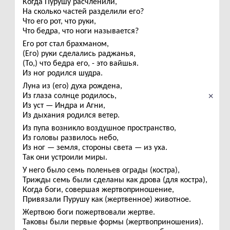
Когда Пурушу расчленили,
На сколько частей разделили его?
Что его рот, что руки,
Что бедра, что ноги называется?
Его рот стал брахманом,
(Его) руки сделались раджанья,
(То,) что бедра его, - это вайшья.
Из ног родился шудра.
Луна из (его) духа рождена,
×
Из глаза солнце родилось,
Из уст — Индра и Агни,
Из дыхания родился ветер.
Из пупа возникло воздушное пространство,
Из головы развилось небо,
Из ног — земля, стороны света — из уха.
Так они устроили миры.
У него было семь поленьев ограды (костра),
Трижды семь были сделаны как дрова (для костра),
Когда боги, совершая жертвоприношение,
Привязали Пурушу как (жертвенное) животное.
Жертвою боги пожертвовали жертве.
Таковы были первые формы (жертвоприношения).