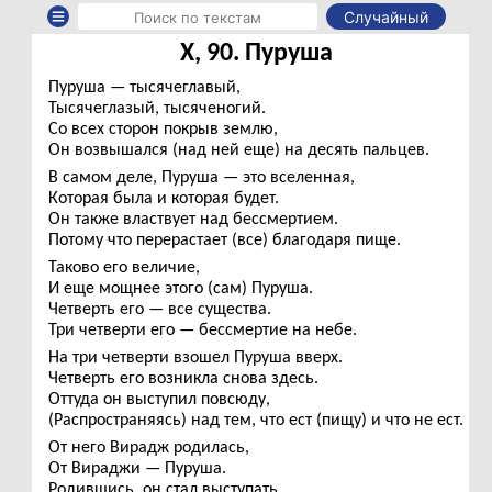
Случайный
X, 90. Пуруша
Пуруша — тысячеглавый,
Тысячеглазый, тысяченогий.
Со всех сторон покрыв землю,
Он возвышался (над ней еще) на десять пальцев.
В самом деле, Пуруша — это вселенная,
Которая была и которая будет.
Он также властвует над бессмертием.
Потому что перерастает (все) благодаря пище.
Таково его величие,
И еще мощнее этого (сам) Пуруша.
Четверть его — все существа.
Три четверти его — бессмертие на небе.
На три четверти взошел Пуруша вверх.
Четверть его возникла снова здесь.
Оттуда он выступил повсюду,
(Распространяясь) над тем, что ест (пищу) и что не ест.
От него Вирадж родилась,
От Вираджи — Пуруша.
Родившись, он стал выступать