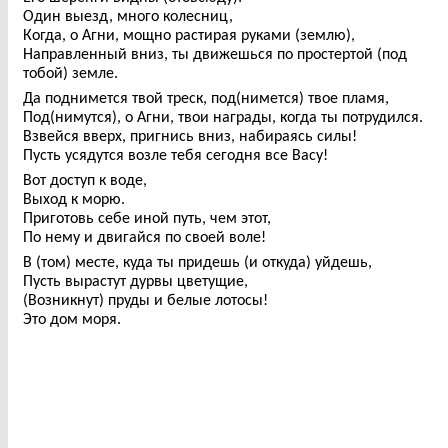
Один выезд, много колесниц,
Когда, о Агни, мощно растирая руками (землю),
Направленный вниз, ты движешься по простертой (под
тобой) земле.
Да поднимется твой треск, под(нимется) твое пламя,
Под(нимутся), о Агни, твои награды, когда ты потрудился.
Взвейся вверх, пригнись вниз, набираясь силы!
Пусть усядутся возле тебя сегодня все Васу!
Вот доступ к воде,
Выход к морю.
Приготовь себе иной путь, чем этот,
По нему и двигайся по своей воле!
В (том) месте, куда ты придешь (и откуда) уйдешь,
Пусть вырастут дурвы цветущие,
(Возникнут) пруды и белые лотосы!
Это дом моря.