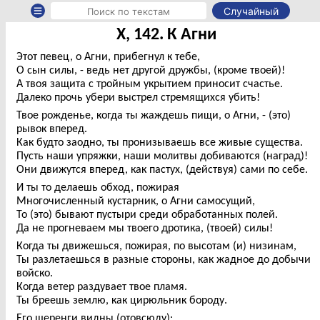
Случайный
X, 142. К Агни
Этот певец, о Агни, прибегнул к тебе,
О сын силы, - ведь нет другой дружбы, (кроме твоей)!
А твоя защита с тройным укрытием приносит счастье.
Далеко прочь убери выстрел стремящихся убить!
Твое рожденье, когда ты жаждешь пищи, о Агни, - (это)
рывок вперед.
Как будто заодно, ты пронизываешь все живые существа.
Пусть наши упряжки, наши молитвы добиваются (наград)!
Они движутся вперед, как пастух, (действуя) сами по себе.
И ты то делаешь обход, пожирая
Многочисленный кустарник, о Агни самосущий,
То (это) бывают пустыри среди обработанных полей.
Да не прогневаем мы твоего дротика, (твоей) силы!
Когда ты движешься, пожирая, по высотам (и) низинам,
Ты разлетаешься в разные стороны, как жадное до добычи
войско.
Когда ветер раздувает твое пламя.
Ты бреешь землю, как цирюльник бороду.
Его шеренги видны (отовсюду):