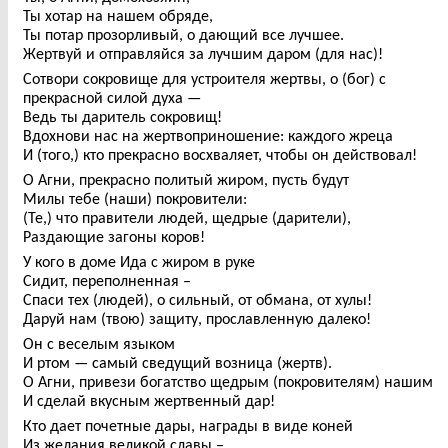
Ты хотар на нашем обряде,
Ты потар прозорливый, о дающий все лучшее.
Жертвуй и отправляйся за лучшим даром (для нас)!
Сотвори сокровище для устроителя жертвы, о (бог) с
прекрасной силой духа —
Ведь ты даритель сокровищ!
Вдохнови нас на жертвоприношение: каждого жреца
И (того,) кто прекрасно восхваляет, чтобы он действовал!
О Агни, прекрасно политый жиром, пусть будут
Милы тебе (наши) покровители:
(Те,) что правители людей, щедрые (дарители),
Раздающие загоны коров!
У кого в доме Ида с жиром в руке
Сидит, переполненная –
Спаси тех (людей), о сильный, от обмана, от хулы!
Даруй нам (твою) защиту, прославленную далеко!
Он с веселым языком
И ртом — самый сведущий возница (жертв).
О Агни, привези богатство щедрым (покровителям) нашим
И сделай вкусным жертвенный дар!
Кто дает почетные дары, награды в виде коней
Из желания великой славы –