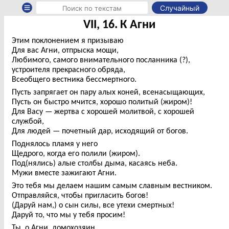
Случайный
VII, 16. К Агни
Этим поклонением я призываю
Для вас Агни, отпрыска мощи,
Любимого, самого внимательного посланника (?),
устроителя прекрасного обряда,
Всеобщего вестника бессмертного.
Пусть запрягает он пару алых коней, всенасыщающих,
Пусть он быстро мчится, хорошо политый (жиром)!
Для Васу — жертва с хорошей молитвой, с хорошей
службой,
Для людей — почетный дар, исходящий от богов.
Поднялось пламя у него
Щедрого, когда его полили (жиром).
Под(нялись) алые столбы дыма, касаясь неба.
Мужи вместе зажигают Агни.
Это тебя мы делаем нашим самым славным вестником.
Отправляйся, чтобы пригласить богов!
(Даруй нам,) о сын силы, все утехи смертных!
Даруй то, что мы у тебя просим!
Ты, о Агни, домохозяин,