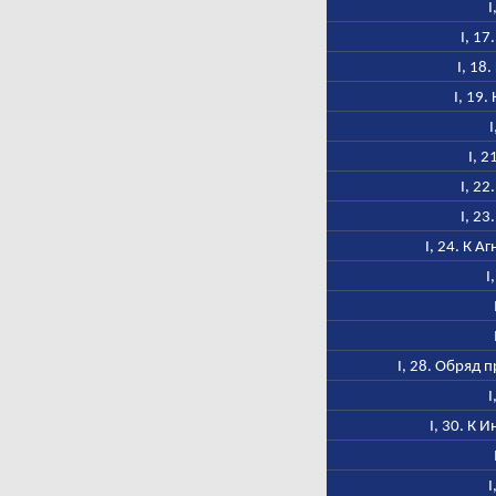
I
I, 17
I, 18
I, 19
I
I, 
I, 2
I, 2
I, 24. К А
I
I, 28. Обряд
I
I, 30. К 
I