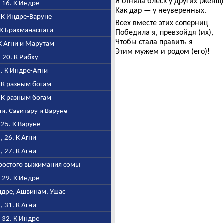
Я отняла блеск у других (женщ
, 16. К Индре
Как дар — у неуверенных.
. К Индре-Варуне
Всех вместе этих соперниц
. К Брахманаспати
Победила я, превзойдя (их),
Чтобы стала править я
. К Агни и Марутам
Этим мужем и родом (его)!
, 20. К Рибху
21. К Индре-Агни
2. К разным богам
3. К разным богам
гни, Савитару и Варуне
, 25. К Варуне
I, 26. К Агни
I, 27. К Агни
 простого выжимания сомы
, 29. К Индре
Индре, Ашвинам, Ушас
I, 31. К Агни
, 32. К Индре