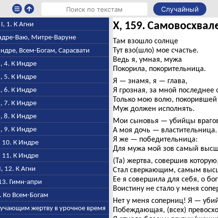
Случайный
X, 159. Самовосхва
I, 1. К Агни
 Индре-Ваю, Митре-Варуне
Там взошло солнце
Тут взо(шло) мое счастье.
Индре, Всем-Богам, Сарасвати
Ведь я, умная, мужа
I, 4. К Индре
Покорила, покорительница.
I, 5. К Индре
Я — знамя, я — глава,
I, 6. К Индре
Я грозная, за мной последнее 
Только мою волю, покорившей 
I, 7. К Индре
Муж должен исполнять.
I, 8. К Индре
Мои сыновья — убийцы врагов
I, 9. К Индре
А моя дочь — властительница.
Я же — победительница:
, 10. К Индре
Для мужа мой зов самый высш
, 11. К Индре
(Та) жертва, совершив которую
I, 12. К Агни
Стал сверкающим, самым выс
Ее я совершила для себя, о бог
 13. Гимн-апри
Воистину не стало у меня сопе
4. Ко Всем-Богам
Нет у меня соперниц! Я — уби
олучающим жертву в урочное время
Побеждающая, (всех) превосх