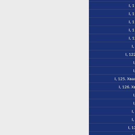
I, 
I, 
I, 
I, 
I, 
I
I, 1
I
I
I, 125. Х
I, 126.
I
I
I
I
I, 