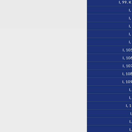
I, 99. 
I
I
I
I
I
I, 1
I, 1
I, 1
I, 10
I, 10
I
I
I, 
I
I
I