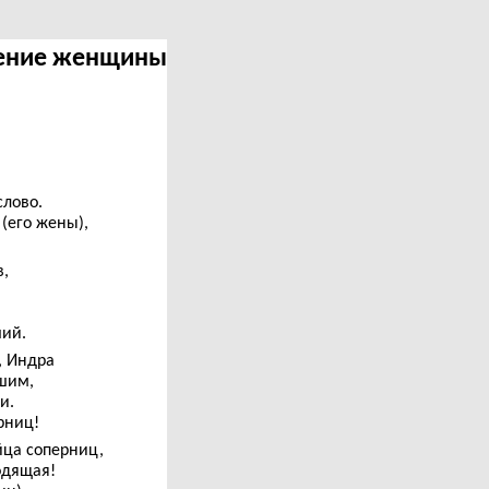
ление женщины
слово.
(его жены),
,
ий.
, Индра
шим,
и.
рниц!
йца соперниц,
одящая!