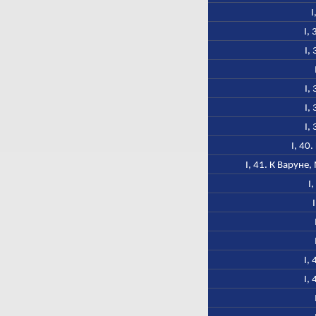
I
I,
I,
I,
I,
I,
I, 40
I, 41. К Варуне
I
I,
I,