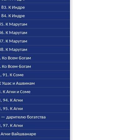
, 83. К Индре
, 84. К Индре
 85. К Марутам
 86. К Марутам
 87. К Марутам
 88. К Марутам
9. Ко Всем-Богам
0. Ко Всем-Богам
I, 91. К Соме
 К Ушас и Ашвинам
3. К Агни и Соме
I, 94. К Агни
I, 95. К Агни
ни — дарителю богатства
I, 97. К Агни
 К Агни-Вайшванаре