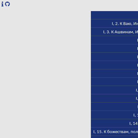
I, 2. К Ваю,
I, 3. К Ашвинам, 
I
I
I,
I, 1
I, 15. К божествам, п