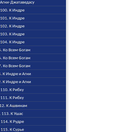
К Агни-Джатаведасу
, 100. К Индре
, 101. К Индре
, 102. К Индре
, 103. К Индре
, 104. К Индре
05. Ко Всем-Богам
06. Ко Всем-Богам
07. Ко Всем-Богам
8. К Индре и Агни
9. К Индре и Агни
, 110. К Рибху
, 111. К Рибху
112. К Ашвинам
, 113. К Ушас
, 114. К Рудре
, 115. К Сурье