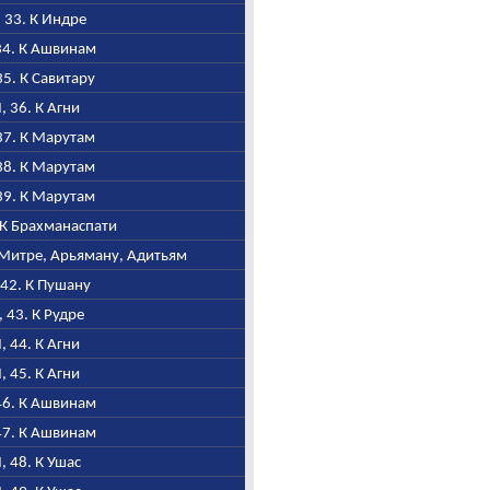
, 33. К Индре
 34. К Ашвинам
 35. К Савитару
I, 36. К Агни
 37. К Марутам
 38. К Марутам
 39. К Марутам
. К Брахманаспати
, Митре, Арьяману, Адитьям
, 42. К Пушану
I, 43. К Рудре
I, 44. К Агни
I, 45. К Агни
 46. К Ашвинам
 47. К Ашвинам
I, 48. К Ушас