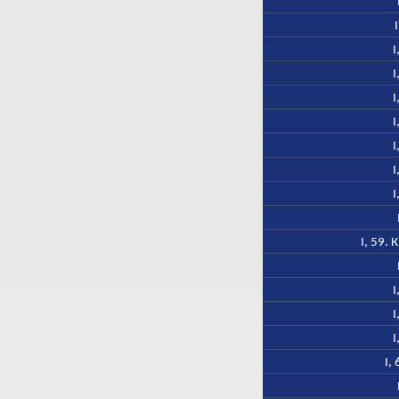
I
I
I
I
I
I
I
I, 59.
I
I
I
I,