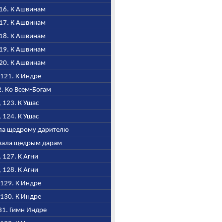
116. К Ашвинам
117. К Ашвинам
118. К Ашвинам
119. К Ашвинам
120. К Ашвинам
, 121. К Индре
22. Ко Всем-Богам
, 123. К Ушас
, 124. К Ушас
вала щедрому дарителю
 Хвала щедрым дарам
, 127. К Агни
, 128. К Агни
, 129. К Индре
, 130. К Индре
131. Гимн Индре