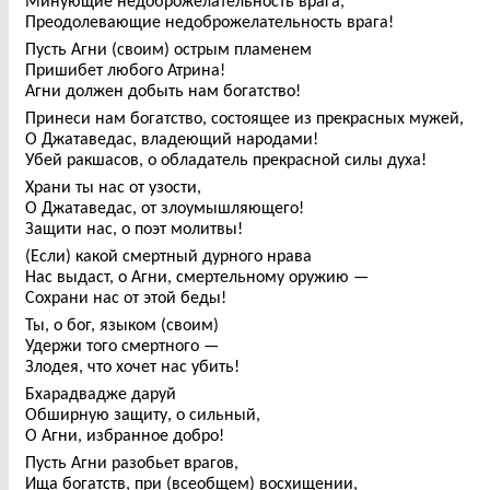
Минующие недоброжелательность врага,
Преодолевающие недоброжелательность врага!
Пусть Агни (своим) острым пламенем
Пришибет любого Атрина!
Агни должен добыть нам богатство!
Принеси нам богатство, состоящее из прекрасных мужей,
О Джатаведас, владеющий народами!
Убей ракшасов, о обладатель прекрасной силы духа!
Храни ты нас от узости,
О Джатаведас, от злоумышляющего!
Защити нас, о поэт молитвы!
(Если) какой смертный дурного нрава
Нас выдаст, о Агни, смертельному оружию —
Сохрани нас от этой беды!
Ты, о бог, языком (своим)
Удержи того смертного —
Злодея, что хочет нас убить!
Бхарадвадже даруй
Обширную защиту, о сильный,
О Агни, избранное добро!
Пусть Агни разобьет врагов,
Ища богатств, при (всеобщем) восхищении,