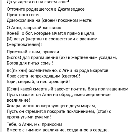
Да усядется он на своем лоне!
Отточите родившегося в Джатаведасе
Приятного гостя,
Домохозяина на (своем) покойном месте!
О Агни, запрягай же своих
Коней, о бог, которые мчатся прямо к цели,
(И) везут (жертвы) в соответствии с рвением
(жертвователей)!
Приезжай к нам, привози
(Богов) для приглашения (их) к жертвенным усладам,
Богов для питья сомы!
Вс(пыхни) ослепительно, о Агни из рода Бхаратов,
Ярко светя непреходящим (светом)!
Гори, сверкай, о нестареющий!
(Если) какой смертный захочет почтить бога приглашением,
Пусть позовет он Агни на обряд, имея жертвенное
возлияние!
Хотара, истинно жертвующего двум мирам,
Пусть он стремится покорить поклонением, (стоя) с
протянутыми руками!
Тебе, о Агни, мы приносим
Вместе с гимном возлияние, созданное в сердце.