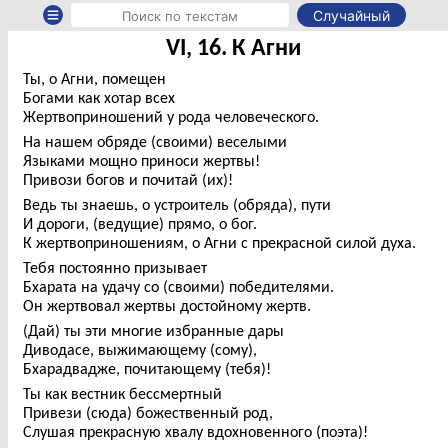
Случайный
VI, 16. К Агни
Ты, о Агни, помещен
Богами как хотар всех
Жертвоприношений у рода человеческого.
На нашем обряде (своими) веселыми
Языками мощно приноси жертвы!
Привози богов и почитай (их)!
Ведь ты знаешь, о устроитель (обряда), пути
И дороги, (ведущие) прямо, о бог.
К жертвоприношениям, о Агни с прекрасной силой духа.
Тебя постоянно призывает
Бхарата на удачу со (своими) победителями.
Он жертвовал жертвы достойному жертв.
(Дай) ты эти многие избранные дары
Диводасе, выжимающему (сому),
Бхарадвадже, почитающему (тебя)!
Ты как вестник бессмертный
Привези (сюда) божественный род,
Слушая прекрасную хвалу вдохновенного (поэта)!