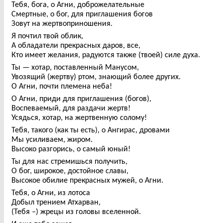
Тебя, бога, о Агни, доброжелательные
Смертные, о бог, для приглашения богов
Зовут на жертвоприношения.
Я почтил твой облик,
А обладатели прекрасных даров, все,
Кто имеет желания, радуются также (твоей) силе духа.
Ты — хотар, поставленный Манусом,
Увозящий (жертву) ртом, знающий более других.
О Агни, почти племена неба!
О Агни, приди для приглашения (богов),
Воспеваемый, для раздачи жертв!
Усядься, хотар, на жертвенную солому!
Тебя, такого (как ты есть), о Ангирас, дровами
Мы усиливаем, жиром.
Высоко разгорись, о самый юный!
Ты для нас стремишься получить,
О бог, широкое, достойное славы,
Высокое обилие прекрасных мужей, о Агни.
Тебя, о Агни, из лотоса
Добыл трением Атхарван,
(Тебя –) жрецы из головы вселенной.