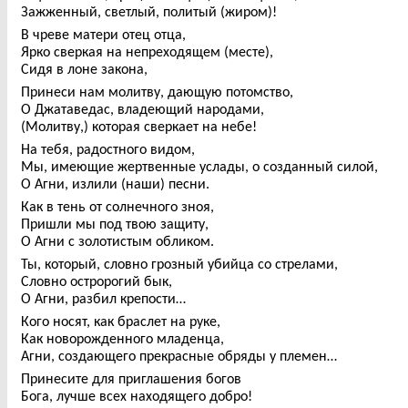
Зажженный, светлый, политый (жиром)!
В чреве матери отец отца,
Ярко сверкая на непреходящем (месте),
Сидя в лоне закона,
Принеси нам молитву, дающую потомство,
О Джатаведас, владеющий народами,
(Молитву,) которая сверкает на небе!
На тебя, радостного видом,
Мы, имеющие жертвенные услады, о созданный силой,
О Агни, излили (наши) песни.
Как в тень от солнечного зноя,
Пришли мы под твою защиту,
О Агни с золотистым обликом.
Ты, который, словно грозный убийца со стрелами,
Словно остророгий бык,
О Агни, разбил крепости…
Кого носят, как браслет на руке,
Как новорожденного младенца,
Агни, создающего прекрасные обряды у племен…
Принесите для приглашения богов
Бога, лучше всех находящего добро!