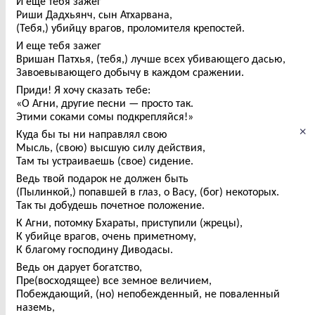
И еще тебя зажег
Риши Дадхьянч, сын Атхарвана,
(Тебя,) убийцу врагов, проломителя крепостей.
И еще тебя зажег
Вришан Патхья, (тебя,) лучше всех убивающего дасью,
Завоевывающего добычу в каждом сражении.
Приди! Я хочу сказать тебе:
«О Агни, другие песни — просто так.
Этими соками сомы подкрепляйся!»
×
Куда бы ты ни направлял свою
Мысль, (свою) высшую силу действия,
Там ты устраиваешь (свое) сидение.
Ведь твой подарок не должен быть
(Пылинкой,) попавшей в глаз, о Васу, (бог) некоторых.
Так ты добудешь почетное положение.
К Агни, потомку Бхараты, приступили (жрецы),
К убийце врагов, очень приметному,
К благому господину Диводасы.
Ведь он дарует богатство,
Пре(восходящее) все земное величием,
Побеждающий, (но) непобежденный, не поваленный
наземь,