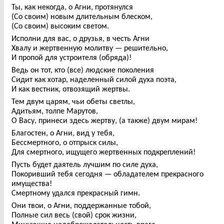
Ты, как некогда, о Агни, протянулся
(Со своим) новым длительным блеском,
(Со своим) высоким светом.
Исполни для вас, о друзья, в честь Агни
Хвалу и жертвенную молитву — решительно,
И пропой для устроителя (обряда)!
Ведь он тот, кто (все) людские поколения
Сидит как хотар, наделенный силой духа поэта,
И как вестник, отвозящий жертвы.
Тем двум царям, чьи обеты светлы,
Адитьям, толпе Марутов,
О Васу, принеси здесь жертву, (а также) двум мирам!
Благостен, о Агни, вид у тебя,
Бессмертного, о отпрыск силы,
Для смертного, ищущего жертвенных подкреплений!
Пусть будет даятель лучшим по силе духа,
Покоривший тебя сегодня — обладателем прекрасного
имущества!
Смертному удался прекрасный гимн.
Они твои, о Агни, поддержанные тобой,
Полные сил весь (свой) срок жизни,