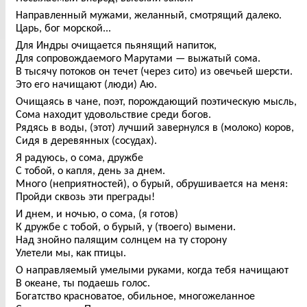
Направленный мужами, желанный, смотрящий далеко.
Царь, бог морской...
Для Индры очищается пьянящий напиток,
Для сопровождаемого Марутами — выжатый сома.
В тысячу потоков он течет (через сито) из овечьей шерсти.
Это его начищают (люди) Аю.
Очищаясь в чане, поэт, порождающий поэтическую мысль,
Сома находит удовольствие среди богов.
Рядясь в воды, (этот) лучший завернулся в (молоко) коров,
Сидя в деревянных (сосудах).
Я радуюсь, о сома, дружбе
С тобой, о капля, день за днем.
Много (неприятностей), о бурый, обрушивается на меня:
Пройди сквозь эти преграды!
И днем, и ночью, о сома, (я готов)
К дружбе с тобой, о бурый, у (твоего) вымени.
Над знойно палящим солнцем на ту сторону
Улетели мы, как птицы.
О направляемый умелыми руками, когда тебя начищают
В океане, ты подаешь голос.
Богатство красноватое, обильное, многожеланное