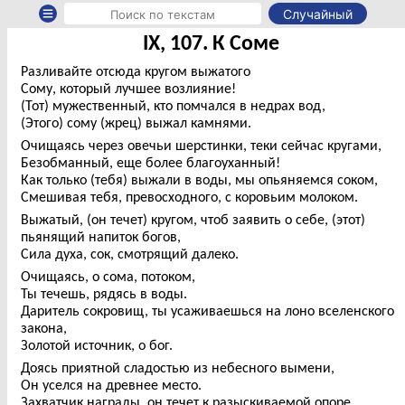
Случайный
IX, 107. К Соме
Разливайте отсюда кругом выжатого
Сому, который лучшее возлияние!
(Тот) мужественный, кто помчался в недрах вод,
(Этого) сому (жрец) выжал камнями.
Очищаясь через овечьи шерстинки, теки сейчас кругами,
Безобманный, еще более благоуханный!
Как только (тебя) выжали в воды, мы опьяняемся соком,
Смешивая тебя, превосходного, с коровьим молоком.
Выжатый, (он течет) кругом, чтоб заявить о себе, (этот)
пьянящий напиток богов,
Сила духа, сок, смотрящий далеко.
Очищаясь, о сома, потоком,
Ты течешь, рядясь в воды.
Даритель сокровищ, ты усаживаешься на лоно вселенского
закона,
Золотой источник, о бог.
Доясь приятной сладостью из небесного вымени,
Он уселся на древнее место.
Захватчик награды, он течет к разыскиваемой опоре,