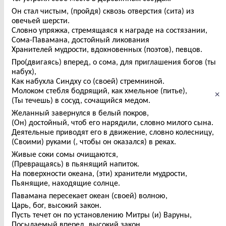
Он стал чистым, (пройдя) сквозь отверстия (сита) из
овечьей шерсти.
Словно упряжка, стремящаяся к награде на состязании,
Сома-Павамана, достойный ликования
Хранителей мудрости, вдохновенных (поэтов), певцов.
Про(двигаясь) вперед, о сома, для приглашения богов (ты
набух),
Как набухла Синдху со (своей) стремниной.
Молоком стебля бодрящий, как хмельное (питье),
×
(Ты течешь) в сосуд, сочащийся медом.
Желанный завернулся в белый покров,
(Он) достойный, чтоб его нарядили, словно милого сына.
Деятельные приводят его в движение, словно колесницу,
(Своими) руками (, чтобы он оказался) в реках.
Живые соки сомы очищаются,
(Превращаясь) в пьянящий напиток.
На поверхности океана, (эти) хранители мудрости,
Пьянящие, находящие солнце.
Павамана пересекает океан (своей) волною,
Царь, бог, высокий закон.
Пусть течет он по установлению Митры (и) Варуны,
Посылаемый вперед, высокий закон.