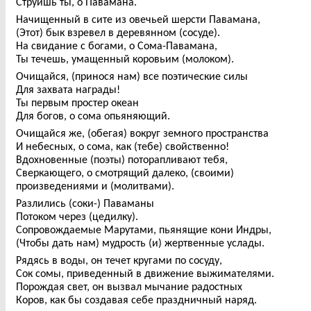
Струишь ты, о Павамана.
Начищенный в сите из овечьей шерсти Павамана,
(Этот) бык взревел в деревянном (сосуде).
На свидание с богами, о Сома-Павамана,
Ты течешь, умащенный коровьим (молоком).
Очищайся, (принося нам) все поэтические силы
Для захвата награды!
Ты первым простер океан
Для богов, о сома опьяняющий.
Очищайся же, (обегая) вокруг земного пространства
И небесных, о сома, как (тебе) свойственно!
Вдохновенные (поэты) поторапливают тебя,
Сверкающего, о смотрящий далеко, (своими)
произведениями и (молитвами).
Разлились (соки-) Паваманы
Потоком через (цедилку).
Сопровождаемые Марутами, пьянящие кони Индры,
(Чтобы дать нам) мудрость (и) жертвенные услады.
Рядясь в воды, он течет кругами по сосуду,
Сок сомы, приведенный в движение выжимателями.
Порождая свет, он вызвал мычание радостных
Коров, как бы создавая себе праздничный наряд.