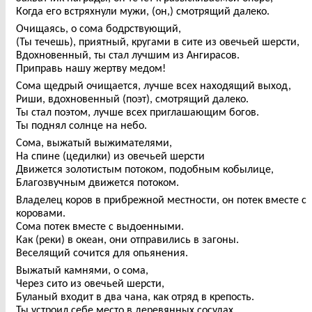
Когда его встряхнули мужи, (он,) смотрящий далеко.
Очищаясь, о сома бодрствующий,
(Ты течешь), приятный, кругами в сите из овечьей шерсти,
Вдохновенный, ты стал лучшим из Ангирасов.
Приправь нашу жертву медом!
Сома щедрый очищается, лучше всех находящий выход,
Риши, вдохновенный (поэт), смотрящий далеко.
Ты стал поэтом, лучше всех приглашающим богов.
Ты поднял солнце на небо.
Сома, выжатый выжимателями,
На спине (цедилки) из овечьей шерсти
Движется золотистым потоком, подобным кобылице,
Благозвучным движется потоком.
Владелец коров в прибрежной местности, он потек вместе с
коровами.
Сома потек вместе с выдоенными.
Как (реки) в океан, они отправились в загоны.
Веселящий сочится для опьянения.
Выжатый камнями, о сома,
Через сито из овечьей шерсти,
Буланый входит в два чана, как отряд в крепость.
Ты устроил себе место в деревянных сосудах.