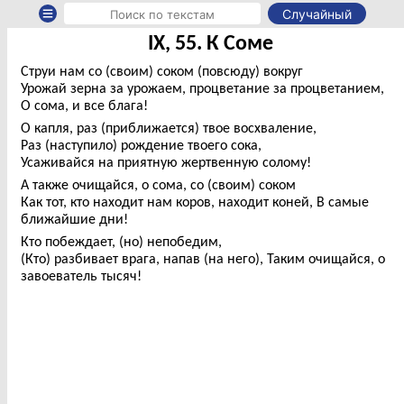
Случайный
IX, 55. К Соме
Струи нам со (своим) соком (повсюду) вокруг
Урожай зерна за урожаем, процветание за процветанием,
О сома, и все блага!
О капля, раз (приближается) твое восхваление,
Раз (наступило) рождение твоего сока,
Усаживайся на приятную жертвенную солому!
А также очищайся, о сома, со (своим) соком
Как тот, кто находит нам коров, находит коней, В самые
ближайшие дни!
Кто побеждает, (но) непобедим,
(Кто) разбивает врага, напав (на него), Таким очищайся, о
завоеватель тысяч!