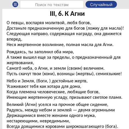
Случайный
III, 6. К Агни
О певцы, воспаряя молитвой, любя богов,
Достаньте предназначенную для богов (ложку для масла)!
Следующая направо, содержащая награду, она движется
вперед,
Неся жертвенное возлияние, полная масла для Агни.
Рождаясь, ты заполнил оба мира,
А также вышел еще за пределы, о предназначенный для
жертвования,
Самого́ неба, о Агни, и земли (своим) величием.
Пусть скачут твои (кони), возницы (жертвы), семиязыкие!
Небо и Земля, (боги, ) достойные жертв,
Усаживают тебя как хотара для дома,
Когда племена человеческие, любящие богов,
Имеющие жертвенную усладу, призывают светлое пламя.
Великий (Агни) уселся на прочное общее сидение,
Радуясь, между небом и землей — двумя огромными
Держащимися вместе женами одного мужа,
нестареющими, невредимыми,
Всегда доящимися коровами широкошагающего (бога).