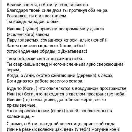
Велики заветы, о Агни, у тебя, великого.
Благодаря твоей силе духа ты протянул оба мира.
Рождаясь, ты стал вестником.
Ты вождь народов, о бык.
Или же (лучше) привяжи постромками у дышла
(вселенского) закона
Пару гривастых, сочащихся жиром, алых (коней)!
Затем привези сюда всех богов, о бог!
Устрой удачные обряды, о Джатаведас!
Твои отблески светят до самого неба.
Ты сверкаешь вслед многочисленным ярко сверкающим
зорям,
Когда, о Агни, охотно сжигающий (деревья) в лесах,
Боги дивятся работе веселого хотара.
Будь то (боги, ) что опьяняются в воздушном пространстве,
Или (те) боги, что находятся в светлом пространстве неба.
Или же (те) помощники, достойные жертв, легко
призываемые.
Что направили к нам (своих) коней, запряженных в
колесницы, –
С ними, о Агни, на одной колеснице, приезжай сюда
Или на разных колесницах: ведь (у тебя) могучие кони!