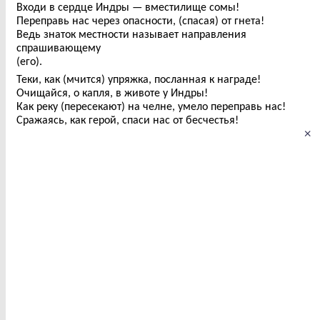
Входи в сердце Индры — вместилище сомы!
Переправь нас через опасности, (спасая) от гнета!
Ведь знаток местности называет направления
спрашивающему
(его).
Теки, как (мчится) упряжка, посланная к награде!
Очищайся, о капля, в животе у Индры!
Как реку (пересекают) на челне, умело переправь нас!
Сражаясь, как герой, спаси нас от бесчестья!
×