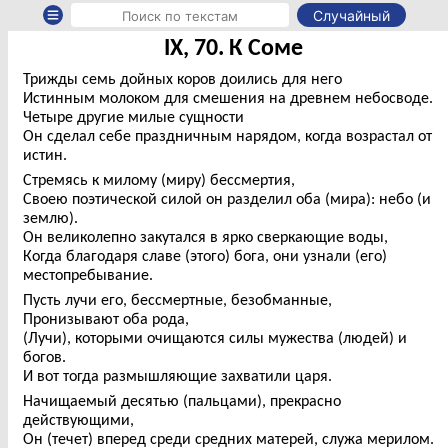
Случайный
IX, 70. К Соме
Трижды семь дойных коров доились для него
Истинным молоком для смешения на древнем небосводе.
Четыре другие милые сущности
Он сделал себе праздничным нарядом, когда возрастал от
истин.
Стремясь к милому (миру) бессмертия,
Своею поэтической силой он разделил оба (мира): небо (и
землю).
Он великолепно закутался в ярко сверкающие воды,
Когда благодаря славе (этого) бога, они узнали (его)
местопребывание.
Пусть лучи его, бессмертные, безобманные,
Пронизывают оба рода,
(Лучи), которыми очищаются силы мужества (людей) и
богов.
И вот тогда размышляющие захватили царя.
Начищаемый десятью (пальцами), прекрасно
действующими,
Он (течет) вперед среди средних матерей, служа мерилом.