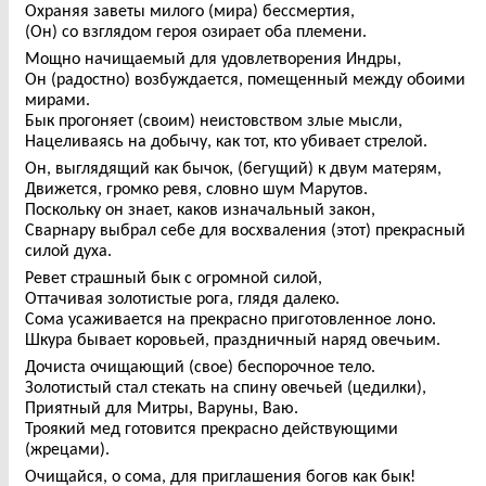
Охраняя заветы милого (мира) бессмертия,
(Он) со взглядом героя озирает оба племени.
Мощно начищаемый для удовлетворения Индры,
Он (радостно) возбуждается, помещенный между обоими
мирами.
Бык прогоняет (своим) неистовством злые мысли,
Нацеливаясь на добычу, как тот, кто убивает стрелой.
Он, выглядящий как бычок, (бегущий) к двум матерям,
Движется, громко ревя, словно шум Марутов.
Поскольку он знает, каков изначальный закон,
Сварнару выбрал себе для восхваления (этот) прекрасный
силой духа.
Ревет страшный бык с огромной силой,
Оттачивая золотистые рога, глядя далеко.
Сома усаживается на прекрасно приготовленное лоно.
Шкура бывает коровьей, праздничный наряд овечьим.
Дочиста очищающий (свое) беспорочное тело.
Золотистый стал стекать на спину овечьей (цедилки),
Приятный для Митры, Варуны, Ваю.
Троякий мед готовится прекрасно действующими
(жрецами).
Очищайся, о сома, для приглашения богов как бык!