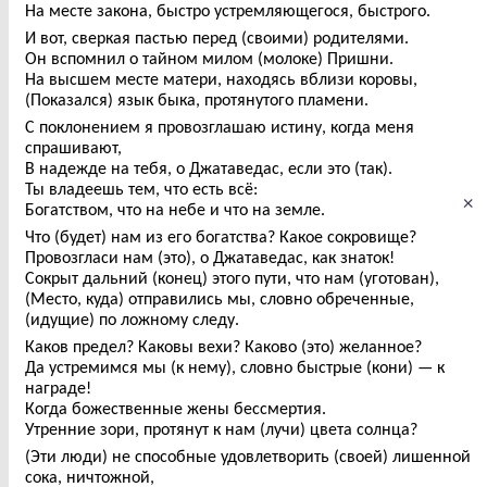
На месте закона, быстро устремляющегося, быстрого.
И вот, сверкая пастью перед (своими) родителями.
Он вспомнил о тайном милом (молоке) Пришни.
На высшем месте матери, находясь вблизи коровы,
(Показался) язык быка, протянутого пламени.
С поклонением я провозглашаю истину, когда меня
спрашивают,
В надежде на тебя, о Джатаведас, если это (так).
Ты владеешь тем, что есть всё:
×
Богатством, что на небе и что на земле.
Что (будет) нам из его богатства? Какое сокровище?
Провозгласи нам (это), о Джатаведас, как знаток!
Сокрыт дальний (конец) этого пути, что нам (уготован),
(Место, куда) отправились мы, словно обреченные,
(идущие) по ложному следу.
Каков предел? Каковы вехи? Каково (это) желанное?
Да устремимся мы (к нему), словно быстрые (кони) — к
награде!
Когда божественные жены бессмертия.
Утренние зори, протянут к нам (лучи) цвета солнца?
(Эти люди) не способные удовлетворить (своей) лишенной
сока, ничтожной,