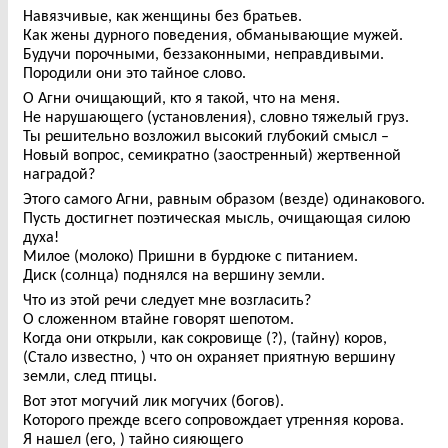
Навязчивые, как женщины без братьев.
Как жены дурного поведения, обманывающие мужей.
Будучи порочными, беззаконными, неправдивыми.
Породили они это тайное слово.
О Агни очищающий, кто я такой, что на меня.
Не нарушающего (установления), словно тяжелый груз.
Ты решительно возложил высокий глубокий смысл –
Новый вопрос, семикратно (заостренный) жертвенной
наградой?
Этого самого Агни, равным образом (везде) одинакового.
Пусть достигнет поэтическая мысль, очищающая силою
духа!
Милое (молоко) Пришни в бурдюке с питанием.
Диск (солнца) поднялся на вершину земли.
Что из этой речи следует мне возгласить?
О сложенном втайне говорят шепотом.
Когда они открыли, как сокровище (?), (тайну) коров,
(Стало известно, ) что он охраняет приятную вершину
земли, след птицы.
Вот этот могучий лик могучих (богов).
Которого прежде всего сопровождает утренняя корова.
Я нашел (его, ) тайно сияющего