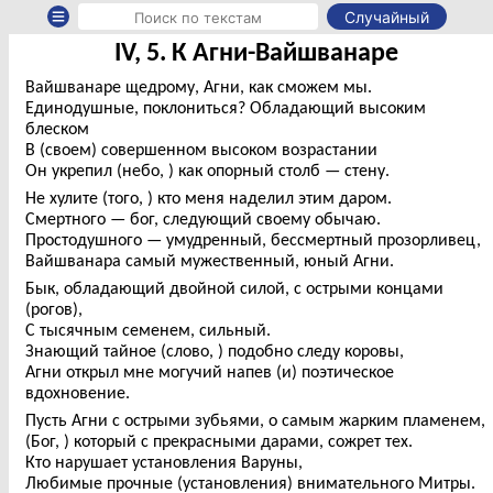
Случайный
IV, 5. К Агни-Вайшванаре
Вайшванаре щедрому, Агни, как сможем мы.
Единодушные, поклониться? Обладающий высоким
блеском
В (своем) совершенном высоком возрастании
Он укрепил (небо, ) как опорный столб — стену.
Не хулите (того, ) кто меня наделил этим даром.
Смертного — бог, следующий своему обычаю.
Простодушного — умудренный, бессмертный прозорливец,
Вайшванара самый мужественный, юный Агни.
Бык, обладающий двойной силой, с острыми концами
(рогов),
С тысячным семенем, сильный.
Знающий тайное (слово, ) подобно следу коровы,
Агни открыл мне могучий напев (и) поэтическое
вдохновение.
Пусть Агни с острыми зубьями, о самым жарким пламенем,
(Бог, ) который с прекрасными дарами, сожрет тех.
Кто нарушает установления Варуны,
Любимые прочные (установления) внимательного Митры.