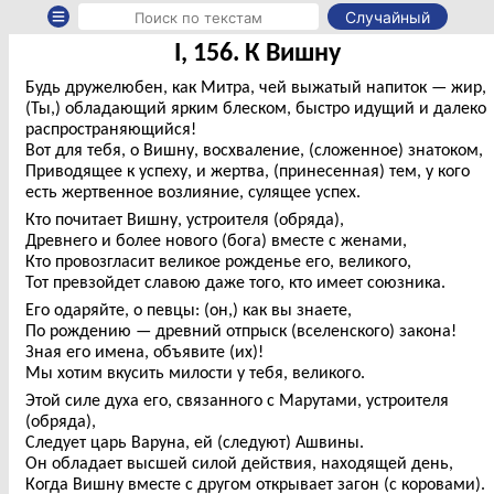
Случайный
I, 156. К Вишну
Будь дружелюбен, как Митра, чей выжатый напиток — жир,
(Ты,) обладающий ярким блеском, быстро идущий и далеко
распространяющийся!
Вот для тебя, о Вишну, восхваление, (сложенное) знатоком,
Приводящее к успеху, и жертва, (принесенная) тем, у кого
есть жертвенное возлияние, сулящее успех.
Кто почитает Вишну, устроителя (обряда),
Древнего и более нового (бога) вместе с женами,
Кто провозгласит великое рожденье его, великого,
Тот превзойдет славою даже того, кто имеет союзника.
Его одаряйте, о певцы: (он,) как вы знаете,
По рождению — древний отпрыск (вселенского) закона!
Зная его имена, объявите (их)!
Мы хотим вкусить милости у тебя, великого.
Этой силе духа его, связанного с Марутами, устроителя
(обряда),
Следует царь Варуна, ей (следуют) Ашвины.
Он обладает высшей силой действия, находящей день,
Когда Вишну вместе с другом открывает загон (с коровами).