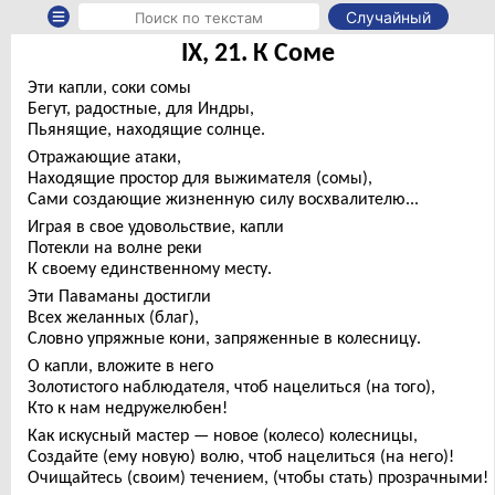
Случайный
IX, 21. К Соме
Эти капли, соки сомы
Бегут, радостные, для Индры,
Пьянящие, находящие солнце.
Отражающие атаки,
Находящие простор для выжимателя (сомы),
Сами создающие жизненную силу восхвалителю...
Играя в свое удовольствие, капли
Потекли на волне реки
К своему единственному месту.
Эти Паваманы достигли
Всех желанных (благ),
Словно упряжные кони, запряженные в колесницу.
О капли, вложите в него
Золотистого наблюдателя, чтоб нацелиться (на того),
Кто к нам недружелюбен!
Как искусный мастер — новое (колесо) колесницы,
Создайте (ему новую) волю, чтоб нацелиться (на него)!
Очищайтесь (своим) течением, (чтобы стать) прозрачными!