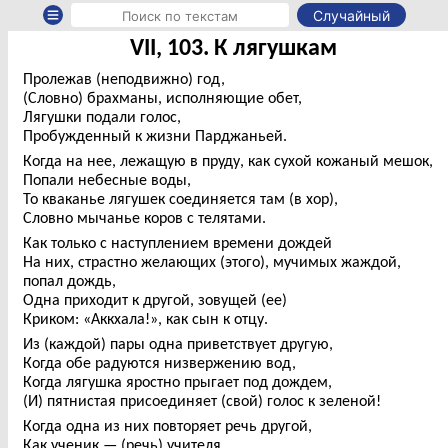
Случайный
VII, 103. К лягушкам
Пролежав (неподвижно) год,
(Словно) брахманы, исполняющие обет,
Лягушки подали голос,
Пробужденный к жизни Парджаньей.
Когда на нее, лежащую в пруду, как сухой кожаный мешок,
Попали небесные воды,
То кваканье лягушек соединяется там (в хор),
Словно мычанье коров с телятами.
Как только с наступлением времени дождей
На них, страстно желающих (этого), мучимых жаждой,
попал дождь,
Одна приходит к другой, зовущей (ее)
Криком: «Аккхала!», как сын к отцу.
Из (каждой) пары одна приветствует другую,
Когда обе радуются низвержению вод,
Когда лягушка яростно прыгает под дождем,
(И) пятнистая присоединяет (свой) голос к зеленой!
Когда одна из них повторяет речь другой,
Как ученик — (речь) учителя,