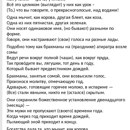
Всё это целиком (выглядит) у них как урок –
(То,) что вы говорите, о прекрасноголосые, над водами!
Одна мычит, как корова, другая блеет, как коза,
Одна из них пятнистая, другая зеленая.
Они носят одинаковое имя, (но бывают) разными по
форме.
Говоря, они настраивают (свои) голоса на разные лады.
Подобно тому как брахманы на (празднике) атиратра возле
сомы
Ведут речи вокруг полной (чаши), как вокруг пруда,
Так провóдите вы, лягушки, тот день в году,
Который бывает предвестником дождей.
Брахманы, занятые сомой, они возвысили голос,
Произнося молитву, отмечающую год.
Адхварью, готовящие горячее молоко, в испарине —
(Все) стали явными, никто не (остался) скрытым.
Они сохранили божественное установление двенадцатого
(месяца) —
Эти мужи не пропускают (своего) времени года.
Когда через год приходит время дождей,
Пылающий зной приходит к концу.
Богатства дала та, что мычит, как корова,