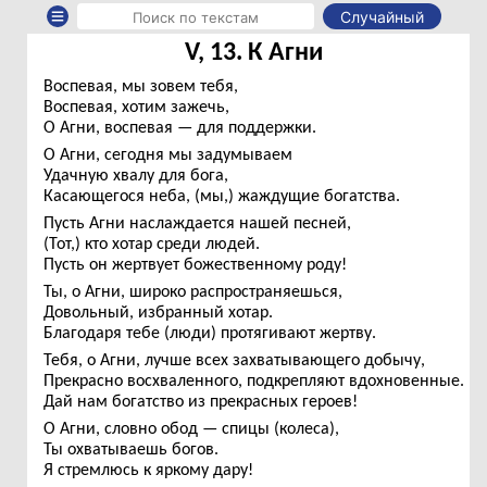
Случайный
V, 13. К Агни
Воспевая, мы зовем тебя,
Воспевая, хотим зажечь,
О Агни, воспевая — для поддержки.
О Агни, сегодня мы задумываем
Удачную хвалу для бога,
Касающегося неба, (мы,) жаждущие богатства.
Пусть Агни наслаждается нашей песней,
(Тот,) кто хотар среди людей.
Пусть он жертвует божественному роду!
Ты, о Агни, широко распространяешься,
Довольный, избранный хотар.
Благодаря тебе (люди) протягивают жертву.
Тебя, о Агни, лучше всех захватывающего добычу,
Прекрасно восхваленного, подкрепляют вдохновенные.
Дай нам богатство из прекрасных героев!
О Агни, словно обод — спицы (колеса),
Ты охватываешь богов.
Я стремлюсь к яркому дару!