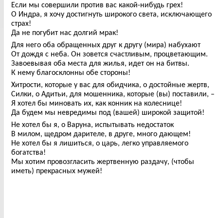
Если мы совершили против вас какой-нибудь грех!
О Индра, я хочу достигнуть широкого света, исключающего
страх!
Да не погубит нас долгий мрак!
Для него оба обращенных друг к другу (мира) набухают
От дождя с неба. Он зовется счастливым, процветающим.
Завоевывая оба места для жилья, идет он на битвы.
К нему благосклонны обе стороны!
Хитрости, которые у вас для обидчика, о достойные жертв,
Силки, о Адитьи, для мошенника, которые (вы) поставили, –
Я хотел бы миновать их, как конник на колеснице!
Да будем мы невредимы под (вашей) широкой защитой!
Не хотел бы я, о Варуна, испытывать недостаток
В милом, щедром дарителе, в друге, много дающем!
Не хотел бы я лишиться, о царь, легко управляемого
богатства!
Мы хотим провозгласить жертвенную раздачу, (чтобы
иметь) прекрасных мужей!