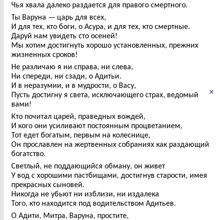
Чья хвала далеко раздается для правого смертного.
Ты Варуна — царь для всех,
И для тех, кто боги, о Асура, и для тех, кто смертные.
Даруй нам увидеть сто осеней!
Мы хотим достигнуть хорошо установленных, прежних
жизненных сроков!
Не различаю я ни справа, ни слева,
Ни спереди, ни сзади, о Адитьи.
И в неразумии, и в мудрости, о Васу,
×
Пусть достигну я света, исключающего страх, ведомый
вами!
Кто почитал царей, праведных вождей,
И кого они усиливают постоянным процветанием,
Тот едет богатым, первым на колеснице,
Он прославлен на жертвенных собраниях как раздающий
богатство.
Светлый, не поддающийся обману, он живет
У вод с хорошими пастбищами, достигнув старости, имея
прекрасных сыновей.
Никогда не убьют ни изблизи, ни издалека
Того, кто находится под водительством Адитьев.
О Адити, Митра, Варуна, простите,