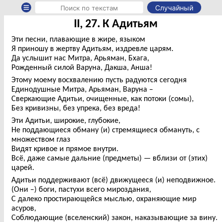
Случайный
II, 27. К Адитьям
Эти песни, плавающие в жире, языком
Я приношу в жертву Адитьям, издревле царям.
Да услышит нас Митра, Арьяман, Бхага,
Рожденный силой Варуна, Дакша, Анша!
Этому моему восхвалению пусть радуются сегодня
Единодушные Митра, Арьяман, Варуна –
Сверкающие Адитьи, очищенные, как потоки (сомы),
Без кривизны, без упрека, без вреда!
Эти Адитьи, широкие, глубокие,
Не поддающиеся обману (и) стремящиеся обмануть, с
множеством глаз
Видят кривое и прямое внутри.
Всё, даже самые дальние (предметы) — вблизи от (этих)
царей.
Адитьи поддерживают (всё) движущееся (и) неподвижное.
(Они –) боги, пастухи всего мироздания,
С далеко простирающейся мыслью, охраняющие мир
асуров,
Соблюдающие (вселенский) закон, наказывающие за вину.