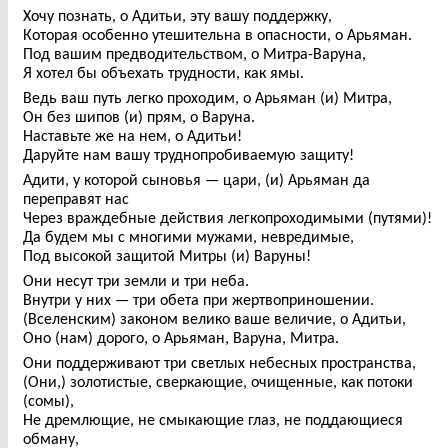
Хочу познать, о Адитьи, эту вашу поддержку,
Которая особенно утешительна в опасности, о Арьяман.
Под вашим предводительством, о Митра-Варуна,
Я хотел бы объехать трудности, как ямы.
Ведь ваш путь легко проходим, о Арьяман (и) Митра,
Он без шипов (и) прям, о Варуна.
Наставьте же на нем, о Адитьи!
Даруйте нам вашу труднопробиваемую защиту!
Адити, у которой сыновья — цари, (и) Арьяман да
переправят нас
Через враждебные действия легкопроходимыми (путями)!
Да будем мы с многими мужами, невредимые,
Под высокой защитой Митры (и) Варуны!
Они несут три земли и три неба.
Внутри у них — три обета при жертвоприношении.
(Вселенским) законом велико ваше величие, о Адитьи,
Оно (нам) дорого, о Арьяман, Варуна, Митра.
Они поддерживают три светлых небесных пространства,
(Они,) золотистые, сверкающие, очищенные, как потоки
(сомы),
Не дремлющие, не смыкающие глаз, не поддающиеся
обману,