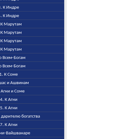
3. К Индре
4. К Индре
. К Марутам
. К Марутам
. К Марутам
. К Марутам
Ко Всем-Богам
Ко Всем-Богам
91. К Соме
 Ушас и Ашвинам
К Агни и Соме
94. К Агни
95. К Агни
— дарителю богатства
97. К Агни
Агни-Вайшванаре