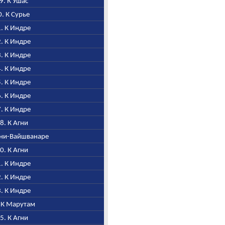
49. К Ушас
50. К Сурье
1. К Индре
2. К Индре
3. К Индре
4. К Индре
5. К Индре
6. К Индре
7. К Индре
58. К Агни
Агни-Вайшванаре
60. К Агни
1. К Индре
2. К Индре
3. К Индре
. К Марутам
65. К Агни