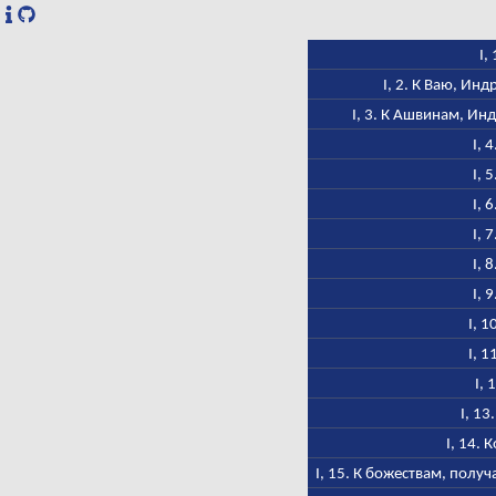
I,
I, 2. К Ваю, Ин
I, 3. К Ашвинам, Ин
I, 
I, 
I, 
I, 
I, 
I, 
I, 1
I, 1
I, 
I, 13
I, 14. 
I, 15. К божествам, пол