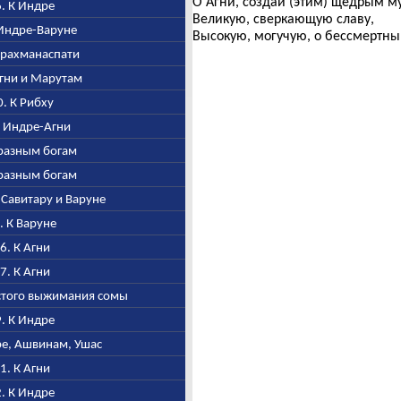
О Агни, создай (этим) щедрым 
6. К Индре
Великую, сверкающую славу,
К Индре-Варуне
Высокую, могучую, о бессмертны
 Брахманаспати
 Агни и Марутам
20. К Рибху
 К Индре-Агни
К разным богам
К разным богам
, Савитару и Варуне
5. К Варуне
26. К Агни
27. К Агни
остого выжимания сомы
9. К Индре
дре, Ашвинам, Ушас
31. К Агни
2. К Индре