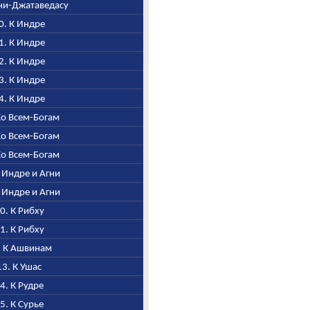
Агни-Джатаведасу
00. К Индре
01. К Индре
02. К Индре
03. К Индре
04. К Индре
 Ко Всем-Богам
 Ко Всем-Богам
 Ко Всем-Богам
К Индре и Агни
К Индре и Агни
10. К Рибху
11. К Рибху
2. К Ашвинам
13. К Ушас
14. К Рудре
15. К Сурье