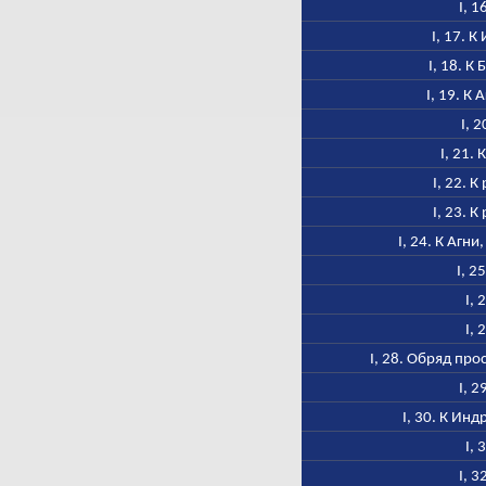
I, 1
I, 17. 
I, 18. К
I, 19. К
I, 
I, 21.
I, 22. 
I, 23. 
I, 24. К Агни
I, 2
I, 
I, 
I, 28. Обряд пр
I, 2
I, 30. К Ин
I, 
I, 3