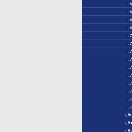
I, 
I, 
I, 
I, 
I, 
I, 
I, 
I, 
I, 
I, 
I, 
I, 
I, 
I, 
I, 8
I, 8
I, 8