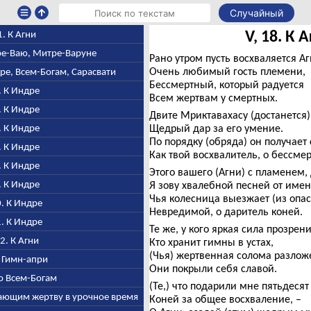
Случайный
V, 18. К 
 1. К Агни
дре-Ваю, Митре-Варуне
Рано утром пусть восхваляется Аг
Очень любимый гость племени,
дре, Всем-Богам, Сарасвати
Бессмертный, который радуется
4. К Индре
Всем жертвам у смертных.
5. К Индре
Двите Мриктавахасу (достанется)
6. К Индре
Щедрый дар за его умение.
По порядку (обряда) он получает
7. К Индре
Как твой восхвалитель, о бессме
8. К Индре
Этого вашего (Агни) с пламенем
9. К Индре
Я зову хвалебной песней от име
Чья колесница выезжает (из опас
0. К Индре
Невредимой, о даритель коней.
1. К Индре
Те же, у кого яркая сила прозрени
12. К Агни
Кто хранит гимны в устах,
(Чья) жертвенная солома разложе
. Гимн-апри
Они покрыли себя славой.
Ко Всем-Богам
(Те,) что подарили мне пятьдесят
учающим жертву в урочное время
Коней за общее восхваление, –