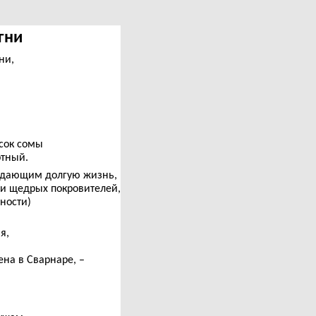
Агни
ни,
 сок сомы
ртный.
, дающим долгую жизнь,
ни щедрых покровителей,
ности)
я,
на в Сварнаре, –