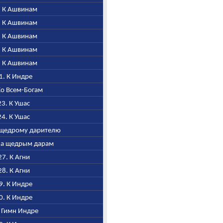
6. К Ашвинам
7. К Ашвинам
8. К Ашвинам
9. К Ашвинам
0. К Ашвинам
21. К Индре
 Ко Всем-Богам
23. К Ушас
24. К Ушас
а щедрому дарителю
ала щедрым дарам
127. К Агни
128. К Агни
29. К Индре
30. К Индре
. Гимн Индре