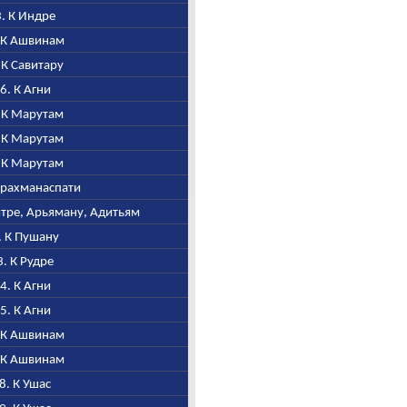
3. К Индре
. К Ашвинам
. К Савитару
36. К Агни
. К Марутам
. К Марутам
. К Марутам
 Брахманаспати
Митре, Арьяману, Адитьям
2. К Пушану
43. К Рудре
44. К Агни
45. К Агни
. К Ашвинам
. К Ашвинам
48. К Ушас