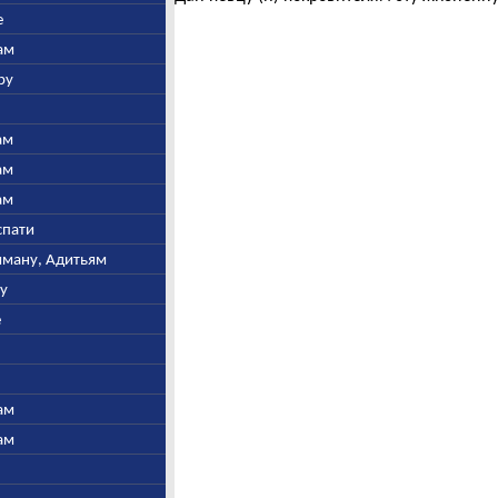
е
ам
ру
ам
ам
ам
спати
ьяману, Адитьям
ну
е
ам
ам