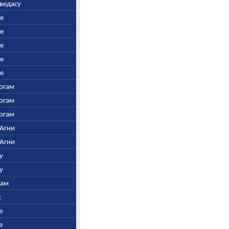
аведасу
ре
ре
ре
ре
ре
Богам
Богам
Богам
 Агни
 Агни
у
у
нам
с
е
е