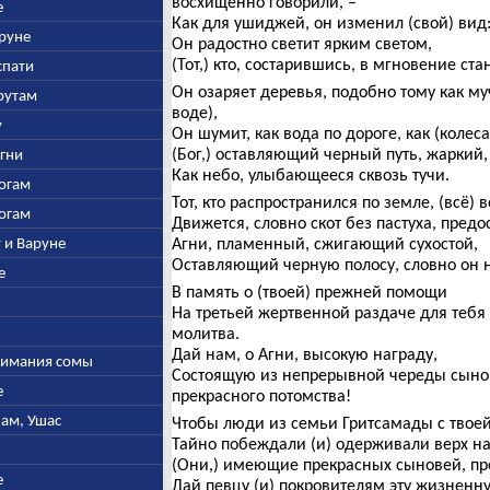
восхищенно говорили, –
е
Как для ушиджей, он изменил (свой) вид
аруне
Он радостно светит ярким светом,
(Тот,) кто, состарившись, в мгновение ст
спати
Он озаряет деревья, подобно тому как м
арутам
воде),
у
Он шумит, как вода по дороге, как (колес
(Бог,) оставляющий черный путь, жаркий, 
Агни
Как небо, улыбающееся сквозь тучи.
богам
Тот, кто распространился по земле, (всё) 
богам
Движется, словно скот без пастуха, пред
у и Варуне
Агни, пламенный, сжигающий сухостой,
Оставляющий черную полосу, словно он 
е
В память о (твоей) прежней помощи
На третьей жертвенной раздаче для тебя 
молитва.
Дай нам, о Агни, высокую награду,
ыжимания сомы
Состоящую из непрерывной череды сынове
е
прекрасного потомства!
нам, Ушас
Чтобы люди из семьи Гритсамады с твоей
Тайно побеждали (и) одерживали верх н
(Они,) имеющие прекрасных сыновей, п
е
Дай певцу (и) покровителям эту жизненн