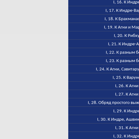
I, 16. К Индр
I, 17. К Индре-В
I, 18. К Брахмана
I, 19. К Агни и М
I, 20. К Рибх
I, 21. К Индре-
I, 22. К разным 
I, 23. К разным 
I, 24. К Агни, Савитар
I, 25. К Варун
I, 26. К Агни
I, 27. К Агни
I, 28. Обряд простого в
I, 29. К Индр
I, 30. К Индре, Ашви
I, 31. К Агни
I, 32. К Индр