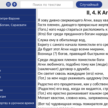
Случайный
II, 4. К А
 Митре-Варуне
Я зову дивно сверкающего Агни, вашу хва
Гостя племен, дающего прекрасные жерт
-Богам, Сарасвати
(Того,) кого надо стараться расположить к
(Кто) бог среди преданного богам народа
Служа ему в обиталище вод,
Бхригу с самого начала поместили его ср
Да будет этот Агни надо всеми мирами,
Возница (?) богов, правящий быстрыми 
Среди людских племен поместили боги
Агни любимого, подобно тому как (люди)
(заключают) договор о дружбе.
е
Он светит сквозь жаждущие (его) ночи,
е
(Тот,) за кем надо ухаживать щедрому (по
Радостно его процветание, как у собстве
(Радостен) его вид, когда он кидается, ст
ри
(Тот,) кто яростно размахивает языком ср
огам
Мотает хвостом, словно конь, запряженн
ертву в урочное время
(Вот та) чудовищная мощь пожирателя де