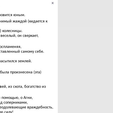
×
:
ановится юным.
учимый жаждой (кидается к
а) колесницы.
веселый, он сверкает,
воспламеняя,
оставленный самому себе.
насытился землей.
была произнесена (эта)
й, из скота, богатство из
 помощью, о Агни,
ад соперниками,
реодолевающие враждебность,
ую силу!