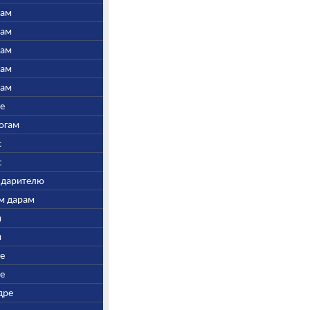
нам
нам
нам
нам
нам
ре
Богам
с
с
у дарителю
ым дарам
и
и
ре
ре
дре