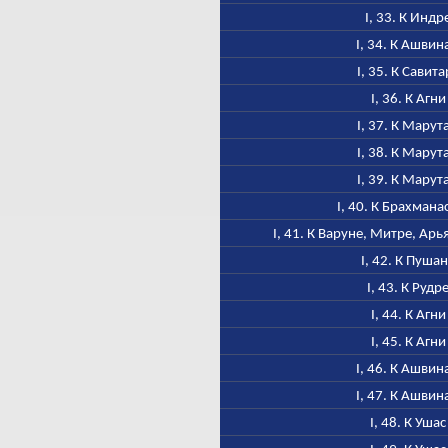
I, 33. К Индр
I, 34. К Ашвин
I, 35. К Савита
I, 36. К Агни
I, 37. К Марут
I, 38. К Марут
I, 39. К Марут
I, 40. К Брахмана
I, 41. К Варуне, Митре, Ар
I, 42. К Пуша
I, 43. К Рудр
I, 44. К Агни
I, 45. К Агни
I, 46. К Ашвин
I, 47. К Ашвин
I, 48. К Ушас