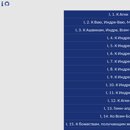
I, 1. К Агни
I, 2. К Ваю, Индре-Ваю,
I, 3. К Ашвинам, Индре, Всем
I, 4. К Индре
I, 5. К Индре
I, 6. К Индре
I, 7. К Индре
I, 8. К Индре
I, 9. К Индре
I, 10. К Индр
I, 11. К Индр
I, 12. К Агни
I, 13. Гимн-ап
I, 14. Ко Всем-Б
I, 15. К божествам, получающим ж