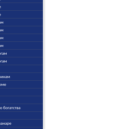
е
е
ам
ам
ам
ам
огам
огам
швинам
Соме
ю богатства
ванаре