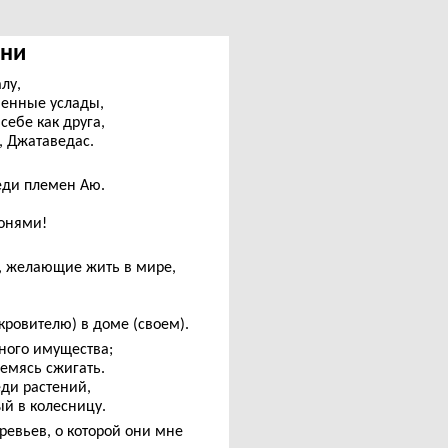
гни
лу,
венные услады,
 себе как друга,
, Джатаведас.
еди племен Аю.
конями!
, желающие жить в мире,
кровителю) в доме (своем).
нного имущества;
ремясь сжигать.
еди растений,
ый в колесницу.
ревьев, о которой они мне