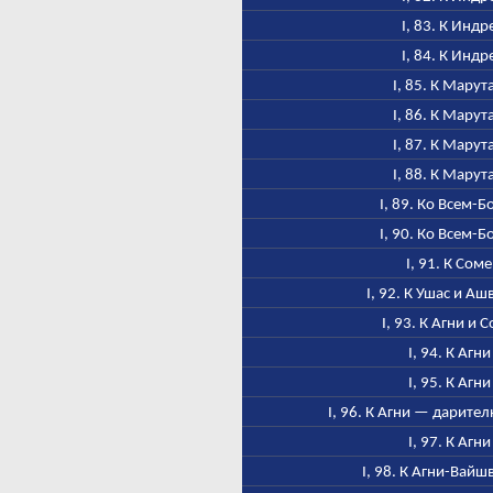
I, 83. К Индр
I, 84. К Индр
I, 85. К Марут
I, 86. К Марут
I, 87. К Марут
I, 88. К Марут
I, 89. Ко Всем-Б
I, 90. Ко Всем-Б
I, 91. К Соме
I, 92. К Ушас и А
I, 93. К Агни и 
I, 94. К Агни
I, 95. К Агни
I, 96. К Агни — дарител
I, 97. К Агни
I, 98. К Агни-Вайш