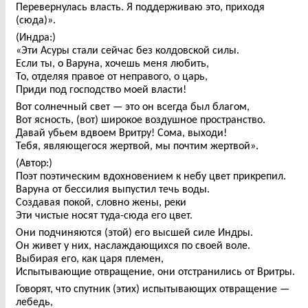
Перевернулась власть. Я поддерживаю это, приходя
(сюда)».
(Индра:)
«Эти Асуры стали сейчас без колдовской силы.
Если ты, о Варуна, хочешь меня любить,
То, отделяя правое от неправого, о царь,
Приди под господство моей власти!
Вот солнечный свет — это он всегда был благом,
Вот ясность, (вот) широкое воздушное пространство.
Давай убьем вдвоем Вритру! Сома, выходи!
Тебя, являющегося жертвой, мы почтим жертвой».
(Автор:)
Поэт поэтическим вдохновением к небу цвет прикрепил.
Варуна от бессилия выпустил течь воды.
Создавая покой, словно жены, реки
Эти чистые носят туда-сюда его цвет.
Они подчиняются (этой) его высшей силе Индры.
Он живет у них, наслаждающихся по своей воле.
Выбирая его, как царя племен,
Испытывающие отвращение, они отстранились от Вритры.
Говорят, что спутник (этих) испытывающих отвращение —
лебедь,