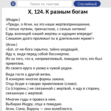
Случайный
X, 124. К разным богам
(Индра:)
«Приди, о Агни, на это наше жертвоприношение,
С пятью путями, трехчастное, с семью нитями!
Будь возницей нашей жертвы и идущим впереди!
Слишком долго пролежал ты в длительном мраке!»
(Агни:)
«Бог, от не-бога скрытно, тайно уходящий,
Иду я, видя перед собой бессмертие.
Из-за того, что я, неприветливый, покидаю того, кто был
приветлив,
Из своего круга я ухожу к чужой родне.
Видя гостя у другой ветви,
Я измеряю многие формы закона.
Отцу Асуре я говорю приветливое (слово).
Со (стороны,) не связанной с жертвой, я иду в сторону,
связанную с жертвой.
Многие годы я провел в нем.
Выбирая Индру, отца я покидаю.
Агни, Сома, Варуна — они колеблются.