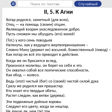
Случайный
II, 5. К Агни
Хотар родился, заметный (для всех),
Отец — на помощь (своим) отцам,
Являющий взорам унаследованное добро.
Пусть сможем мы обуздать (его) коней!
(Тот,) у кого семь поводьев
Натянуты, как у ведущего жертвоприношение –
Словно Ману (держит он) восьмой, божественный (повод) –
Как потар он всё это приводит в действие.
Когда же он бросается вслед,
Произнося молитвы, он берет на себя и это.
Он охватил собой все поэтические способности,
Как обод — колесо.
Ведь (этот) чистый (бог) со (своей) чистой силой духа
Сразу же родился как прашастар.
Кто знает его твердые обеты,
Растет следом, как ветви (дерева).
Эти подвижные дойные коровы
Следуют его цвету, когда он нештар.
Не лучше ли, чем (те) три,