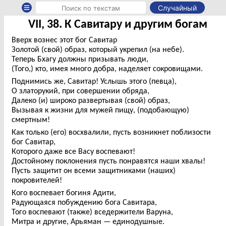
Случайный
VII, 38. К Савитару и другим богам
Вверх вознес этот бог Савитар
Золотой (свой) образ, который укрепил (на небе).
Теперь Бхагу должны призывать люди,
(Того,) кто, имея много добра, наделяет сокровищами.
Поднимись же, Савитар! Услышь этого (певца),
О златорукий, при совершении обряда,
Далеко (и) широко развертывая (свой) образ,
Вызывая к жизни для мужей пищу, (подобающую)
смертным!
Как только (его) восхвалили, пусть возникнет поблизости
бог Савитар,
Которого даже все Васу воспевают!
Достойному поклонения пусть понравятся наши хвалы!
Пусть защитит он всеми защитниками (наших)
покровителей!
Кого воспевает богиня Адити,
Радующаяся побуждению бога Савитара,
Того воспевают (также) вседержители Варуна,
Митра и другие, Арьяман — единодушные.