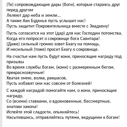
(Те) сопровождающие дары (боги), которые стараясь друг
перед другом
Лелеют дар неба и земли...
А также Ахи Будхнья пусть услышит нас!
Пусть защитит Покровительница вместе с Экадхену!
Пусть согласится на этот (дар) для нас Господин потомства,
Когда его попросят о сокровище бога Савитара!
(Даже) сильный громко зовет Бхагу на помощь,
И несильный (тоже) просит Бхагу о сокровище.
На счастье нам пусть будут кони, приносящие награду под
призывы
Во время службы богам, (кони) с размеренным бегом,
прекраснозвучные!
Хватая змею, волка, ракшасов,
Пусть избавят они нас совсем от болезней!
С каждой наградой помогайте нам, о кони, приносящие
награду,
Со (всеми) ставками, о вдохновенные, бессмертные,
знатоки закона!
Испейте этой сладости, опьяняйтесь!
Насытившись, отправляйтесь путями, ведущими к богам!